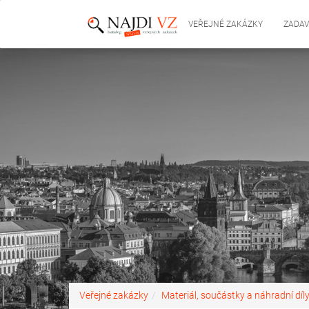
VEŘEJNÉ ZAKÁZKY
ZADAV
Veřejné zakázky
Materiál, součástky a náhradní díl