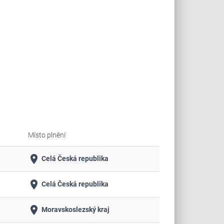
Místo plnění
place
Celá Česká republika
place
Celá Česká republika
place
Moravskoslezský kraj