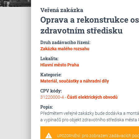
Veřená zakázka
Oprava a rekonstrukce os
zdravotním středisku
Druh zadávacího řízení:
Zakázka malého rozsahu
Lokalita:
Hlavní město Praha
Kategorie:
Materiál, součástky a náhradní díly
CPV kódy:
31220000-4 -
Části elektrických obvodů
Popis:
Předmětem veřejné zakázky bude dodávka a montáž
a vypínačů pro objekt zdravotního střediska města
warning
pro zobrazení zadávacích po
UPOZORNĚNÍ: