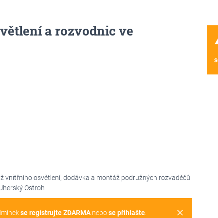
větlení a rozvodnic ve
wa
s
 vnitřního osvětlení, dodávka a montáž podružných rozvaděčů
 Uherský Ostroh
clear
dmínek
se registrujte ZDARMA
nebo
se přihlašte
.