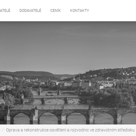
ATELÉ
DODAVATELÉ
CENÍK
KONTAKTY
y
Oprava a rekonstrukce osvětlení a rozvodnic ve zdravotním středisku