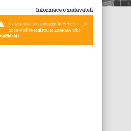
Informace o zadavateli
rning
clear
pro zobrazení informací o
UPOZORNĚNÍ:
zadavateli
se registrujte ZDARMA
nebo
e přihlašte
.