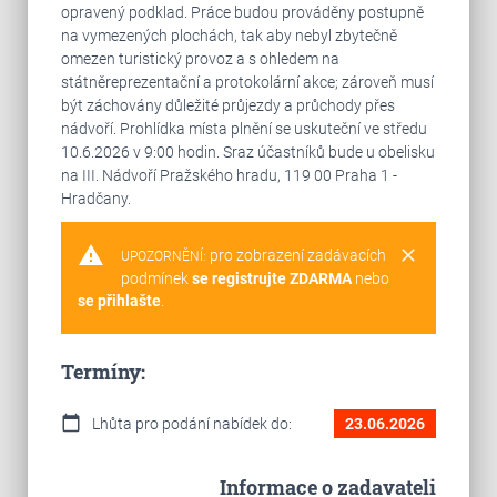
opravený podklad. Práce budou prováděny postupně
na vymezených plochách, tak aby nebyl zbytečně
omezen turistický provoz a s ohledem na
státněreprezentační a protokolární akce; zároveň musí
být záchovány důležité průjezdy a průchody přes
nádvoří. Prohlídka místa plnění se uskuteční ve středu
10.6.2026 v 9:00 hodin. Sraz účastníků bude u obelisku
na III. Nádvoří Pražského hradu, 119 00 Praha 1 -
Hradčany.
warning
clear
pro zobrazení zadávacích
UPOZORNĚNÍ:
podmínek
se registrujte ZDARMA
nebo
se přihlašte
.
Termíny:
calendar_today
Lhůta pro podání nabídek do:
23.06.2026
Informace o zadavateli