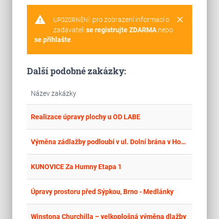
warning
clear
pro zobrazení informací o
UPOZORNĚNÍ:
zadavateli
se registrujte ZDARMA
nebo
se přihlašte
.
Další podobné zakázky:
Název zakázky
place
Cel
Realizace úpravy plochy u OD LABE
place
Krá
Výměna zádlažby podloubí v ul. Dolní brána v Hostinném
place
Cel
KUNOVICE Za Humny Etapa 1
place
Hla
Úpravy prostoru před Sýpkou, Brno - Medlánky
place
Cel
Winstona Churchilla – velkoplošná výměna dlažby