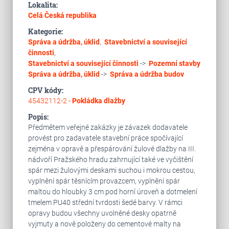
Lokalita:
Celá Česká republika
Kategorie:
Správa a údržba, úklid
,
Stavebnictví a související
činnosti
,
Stavebnictví a související činnosti
->
Pozemní stavby
Správa a údržba, úklid
->
Správa a údržba budov
CPV kódy:
45432112-2 -
Pokládka dlažby
Popis:
Předmětem veřejné zakázky je závazek dodavatele
provést pro zadavatele stavební práce spočívající
zejména v opravě a přespárování žulové dlažby na III.
nádvoří Pražského hradu zahrnující také ve vyčištění
spár mezi žulovými deskami suchou i mokrou cestou,
vyplnění spár těsnícím provazcem, vyplnění spár
maltou do hloubky 3 cm pod horní úroveň a dotmelení
tmelem PU40 střední tvrdosti šedé barvy. V rámci
opravy budou všechny uvolněné desky opatrně
vyjmuty a nově položeny do cementové malty na