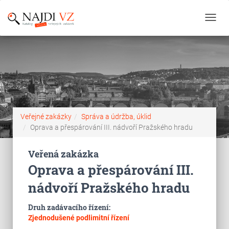
Toggl
navig
Veřejné zakázky
Správa a údržba, úklid
Oprava a přespárování III. nádvoří Pražského hradu
Veřená zakázka
Oprava a přespárování III.
nádvoří Pražského hradu
Druh zadávacího řízení:
Zjednodušené podlimitní řízení