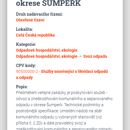
okrese ŠUMPERK
Druh zadávacího řízení:
Otevřené řízení
Lokalita:
Celá Česká republika
Kategorie:
Odpadové hospodářství, ekologie
,
Odpadové hospodářství, ekologie
->
Svoz odpadu
CPV kódy:
90500000-2 -
Služby související s likvidací odpadů
a odpady
Popis:
Předmětem veřejné zakázky je poskytování služeb -
odvoz a zneškodňování komunálního a separovaného
odpadu v okrese Šumperk. Technické podmínky a
podrobnější specifikace: Umístění nádob na sběr
komunálního odpadu u vybraných stanovišť (viz
příloha č. 2 ZD) a dále pravidelný svoz a
zneškodňování komunálního a separovaného odpadu