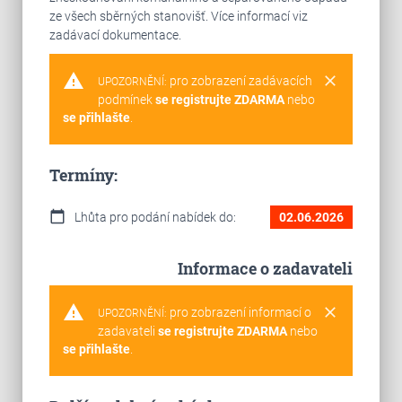
ze všech sběrných stanovišť. Více informací viz
zadávací dokumentace.
warning
clear
pro zobrazení zadávacích
UPOZORNĚNÍ:
podmínek
se registrujte ZDARMA
nebo
se přihlašte
.
Termíny:
calendar_today
Lhůta pro podání nabídek do:
02.06.2026
Informace o zadavateli
warning
clear
pro zobrazení informací o
UPOZORNĚNÍ:
zadavateli
se registrujte ZDARMA
nebo
se přihlašte
.