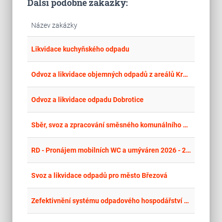
Další podobné zakázky:
Název zakázky
place
Cel
Likvidace kuchyňského odpadu
place
Cel
Odvoz a likvidace objemných odpadů z areálů Krajského ředitelství policie Karlovarského kraje na období 12 měsíců od podepsání smlouvy
place
Cel
Odvoz a likvidace odpadu Dobrotice
place
Cel
Sběr, svoz a zpracování směsného komunálního odpadu včetně pronájmu sběrné nádoby
place
Cel
RD - Pronájem mobilních WC a umýváren 2026 - 2027
place
Cel
Svoz a likvidace odpadů pro město Březová
place
Cel
Zefektivnění systému odpadového hospodářství v obci Těrlicko