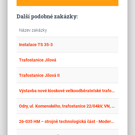
Další podobné zakázky:
Název zakázky
place
Hla
Instalace TS 35-3
place
Cel
Trafostanice Jílová
place
Cel
Trafostanice Jílová II
place
Stř
Výstavba nové kioskové velkoodběratelské trafostanice
place
Cel
Odry, ul. Komenského, trafostanice 22/04kV, VN, VV
place
Cel
26-035 HM – strojně technologická část - Modernizace rozvodny NN Vrbice II. - realizace