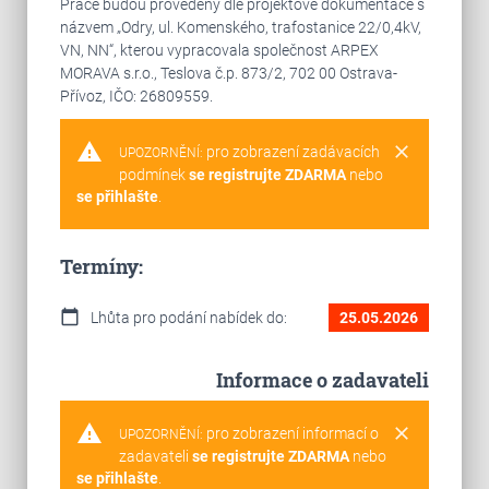
Práce budou provedeny dle projektové dokumentace s
názvem „Odry, ul. Komenského, trafostanice 22/0,4kV,
VN, NN“, kterou vypracovala společnost ARPEX
MORAVA s.r.o., Teslova č.p. 873/2, 702 00 Ostrava-
Přívoz, IČO: 26809559.
warning
clear
pro zobrazení zadávacích
UPOZORNĚNÍ:
podmínek
se registrujte ZDARMA
nebo
se přihlašte
.
Termíny:
calendar_today
Lhůta pro podání nabídek do:
25.05.2026
Informace o zadavateli
warning
clear
pro zobrazení informací o
UPOZORNĚNÍ:
zadavateli
se registrujte ZDARMA
nebo
se přihlašte
.