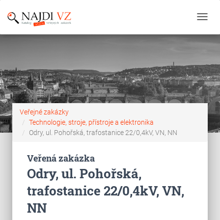
Toggl
navig
Veřejné zakázky
Technologie, stroje, přístroje a elektronika
Odry, ul. Pohořská, trafostanice 22/0,4kV, VN, NN
Veřená zakázka
Odry, ul. Pohořská,
trafostanice 22/0,4kV, VN,
NN