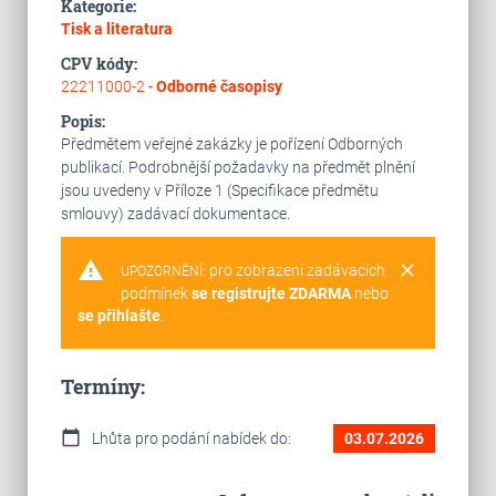
Kategorie:
Tisk a literatura
CPV kódy:
22211000-2 -
Odborné časopisy
Popis:
Předmětem veřejné zakázky je pořízení Odborných
publikací. Podrobnější požadavky na předmět plnění
jsou uvedeny v Příloze 1 (Specifikace předmětu
smlouvy) zadávací dokumentace.
warning
clear
pro zobrazení zadávacích
UPOZORNĚNÍ:
podmínek
se registrujte ZDARMA
nebo
se přihlašte
.
Termíny:
calendar_today
Lhůta pro podání nabídek do:
03.07.2026