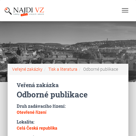
Toggl
navig
Veřejné zakázky
Tisk a literatura
Odborné publikace
Veřená zakázka
Odborné publikace
Druh zadávacího řízení:
Otevřené řízení
Lokalita:
Celá Česká republika