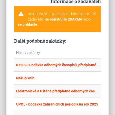
Informace o zadavateli
warning
clear
pro zobrazení informací o
UPOZORNĚNÍ:
zadavateli
se registrujte ZDARMA
nebo
se přihlašte
.
Další podobné zakázky:
Název zakázky
place
Cel
072023 Dodávka odborných časopisů, předplatné na rok 2024
place
Cel
Nákup knih.
place
Cel
Elektronické a tištěné předplatné odborných časopisů
place
Cel
UPOL - Dodávka zahraničních periodik na rok 2025