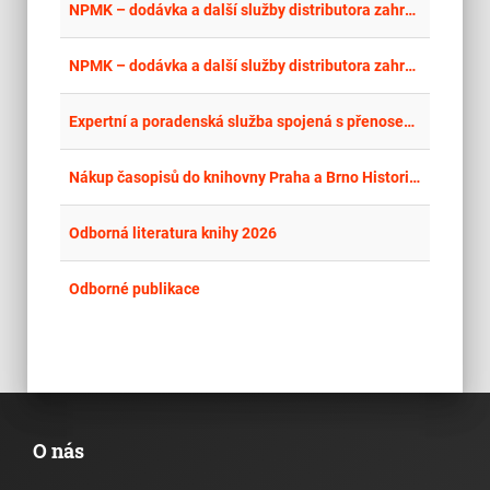
place
Cel
NPMK – dodávka a další služby distributora zahraničních periodik pro Pedagogickou knihovnu J. A. Komenského v letech 2025–2026
place
Cel
NPMK – dodávka a další služby distributora zahraničních periodik pro Pedagogickou knihovnu J. A. Komenského v letech 2025–2026 - kopie
place
Cel
Expertní a poradenská služba spojená s přenosem výsledků lesnického a mysliveckého výzkumu pro praxi v letech 2025 – 2029
place
Hla
Nákup časopisů do knihovny Praha a Brno Historického ústavu
place
Cel
Odborná literatura knihy 2026
place
Cel
Odborné publikace
O nás