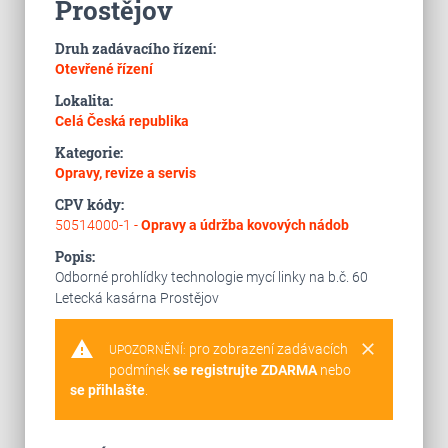
Prostějov
Druh zadávacího řízení:
Otevřené řízení
Lokalita:
Celá Česká republika
Kategorie:
Opravy, revize a servis
CPV kódy:
50514000-1 -
Opravy a údržba kovových nádob
Popis:
Odborné prohlídky technologie mycí linky na b.č. 60
Letecká kasárna Prostějov
warning
clear
pro zobrazení zadávacích
UPOZORNĚNÍ:
podmínek
se registrujte ZDARMA
nebo
se přihlašte
.