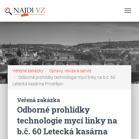
Toggl
navig
Veřejné zakázky
Opravy, revize a servis
Odborné prohlídky technologie mycí linky na b.č. 60
Letecká kasárna Prostějov
Veřená zakázka
Odborné prohlídky
technologie mycí linky na
b.č. 60 Letecká kasárna