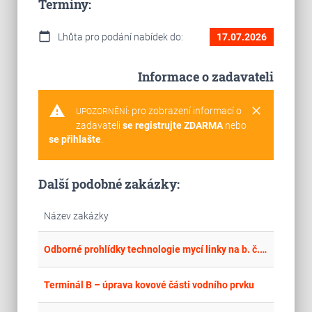
Termíny:
calendar_today
Lhůta pro podání nabídek do:
17.07.2026
Informace o zadavateli
warning
clear
pro zobrazení informací o
UPOZORNĚNÍ:
zadavateli
se registrujte ZDARMA
nebo
se přihlašte
.
Další podobné zakázky:
Název zakázky
place
Cel
Odborné prohlídky technologie mycí linky na b. č. 60 Letecká kasárna Prostějov
place
Cel
Terminál B – úprava kovové části vodního prvku