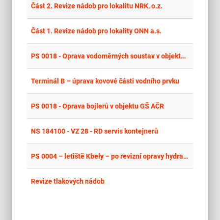
place
Cel
Část 2. Revize nádob pro lokalitu NRK, o.z.
place
Cel
Část 1. Revize nádob pro lokality ONN a.s.
place
Cel
PS 0018 - Oprava vodoměrných soustav v objektu GŠ AČR
place
Cel
Terminál B – úprava kovové části vodního prvku
place
Cel
PS 0018 - Oprava bojlerů v objektu GŠ AČR
place
Cel
NS 184100 - VZ 28 - RD servis kontejnerů
place
Cel
PS 0004 – letiště Kbely – po revizní opravy hydrantů
place
Cel
Revize tlakových nádob