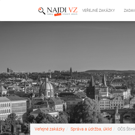
VEŘEJNÉ ZAKÁZKY
ZADAV
Veřejné zakázky
Správa a údržba, úklid
OČS Štin