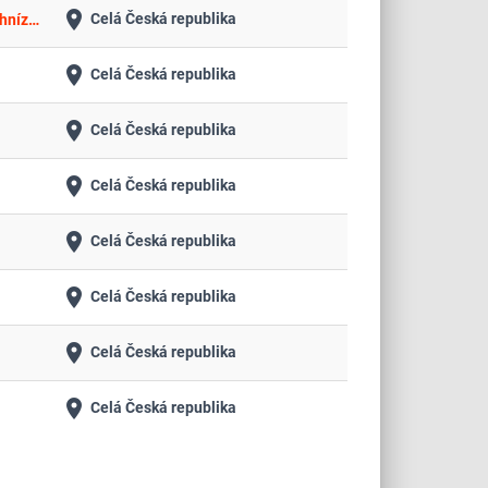
place
Celá Česká republika
VD Nové Mlýny - opatření ke zlepšení podmínek přírodní rezervace fáze I. - plovoucí ostrovy - úprava pontonů pro funkci hnízdění
place
Celá Česká republika
place
Celá Česká republika
place
Celá Česká republika
place
Celá Česká republika
place
Celá Česká republika
place
Celá Česká republika
place
Celá Česká republika