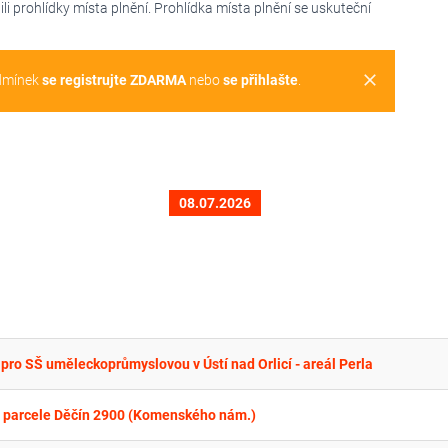
 prohlídky místa plnění. Prohlídka místa plnění se uskuteční
clear
dmínek
se registrujte ZDARMA
nebo
se přihlašte
.
08.07.2026
pro SŠ uměleckoprůmyslovou v Ústí nad Orlicí - areál Perla
parcele Děčín 2900 (Komenského nám.)