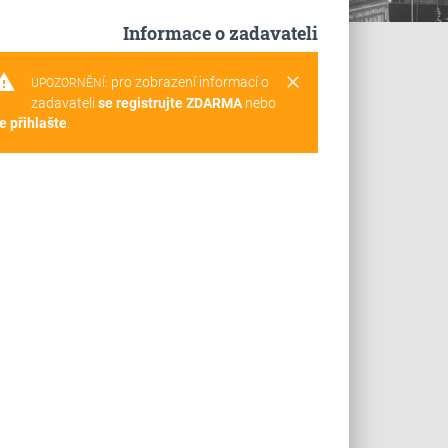
Informace o zadavateli
rning
clear
pro zobrazení informací o
UPOZORNĚNÍ:
zadavateli
se registrujte ZDARMA
nebo
e přihlašte
.