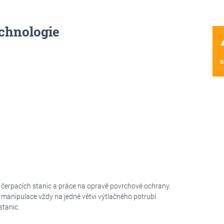
chnologie
wa
s
 čerpacích stanic a práce na opravě povrchové ochrany.
manipulace vždy na jedné větvi výtlačného potrubí.
stanic.