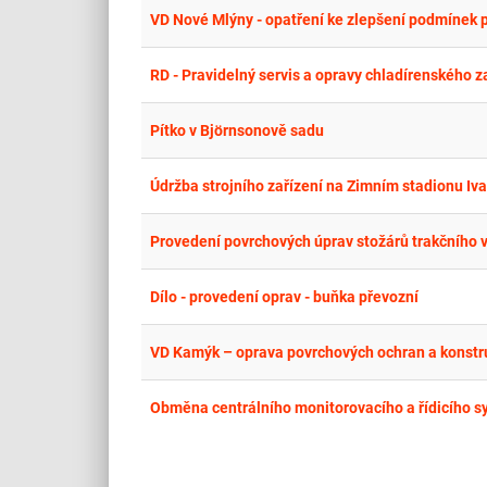
RD - Pravidelný servis a opravy chladírenského za
Pítko v Björnsonově sadu
Údržba strojního zařízení na Zimním stadionu Iv
Provedení povrchových úprav stožárů trakčního 
Dílo - provedení oprav - buňka převozní
VD Kamýk – oprava povrchových ochran a konstr
Obměna centrálního monitorovacího a řídicího s