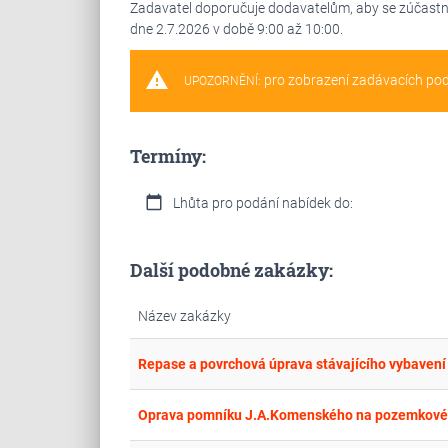
Zadavatel doporučuje dodavatelům, aby se zúčastnili
dne 2.7.2026 v době 9:00 až 10:00.
warning
pro zobrazení zadávacích po
UPOZORNĚNÍ:
Termíny:
calendar_today
Lhůta pro podání nabídek do:
Další podobné zakázky:
Název zakázky
Repase a povrchová úprava stávajícího vybavení 
Oprava pomníku J.A.Komenského na pozemkové 