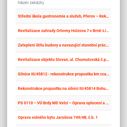
Název zakázky
place
Cel
Střední škola gastronomie a služeb, Přerov – Rekonstrukce gastroprovozu - dodávka gastronomické technologie“ II.
place
Cel
Revitalizace zahrady Orlovny Holzova 7 v Brně-Líšni
place
Cel
Zateplení štítu budovy a navazující stavební práce na ZŠ, ul. Pohankova v Brně-Líšni
place
Cel
Revitalizace objektu Slovan, ul. Chomutovská č.p. 1363, Kadaň – II.
place
Cel
Silnice III/45812 - rekonstrukce propustku km cca 6,485 za obcí Česká Ves u Města Albrechtic
place
Cel
Rekonstrukce propustku na silnici III/45814 Bohušov, km 18,376 za obcí Bohušov
place
Cel
PS 0110 – VÚ Brdy MS Velcí – Oprava oplocení a skladové haly
place
Cel
Oprava volného bytu Jarošova 749/4B, č.b. 1