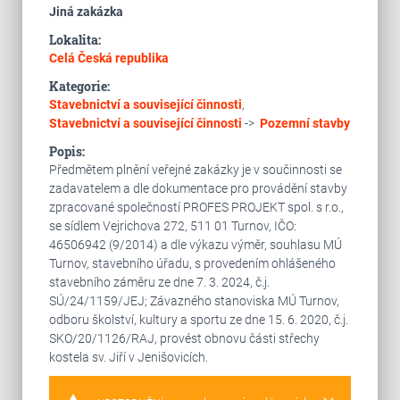
Jiná zakázka
Lokalita:
Celá Česká republika
Kategorie:
Stavebnictví a související činnosti
,
Stavebnictví a související činnosti
->
Pozemní stavby
Popis:
Předmětem plnění veřejné zakázky je v součinnosti se
zadavatelem a dle dokumentace pro provádění stavby
zpracované společností PROFES PROJEKT spol. s r.o.,
se sídlem Vejrichova 272, 511 01 Turnov, IČO:
46506942 (9/2014) a dle výkazu výměr, souhlasu MÚ
Turnov, stavebního úřadu, s provedením ohlášeného
stavebního záměru ze dne 7. 3. 2024, č.j.
SÚ/24/1159/JEJ; Závazného stanoviska MÚ Turnov,
odboru školství, kultury a sportu ze dne 15. 6. 2020, č.j.
SKO/20/1126/RAJ, provést obnovu části střechy
kostela sv. Jiří v Jenišovicích.