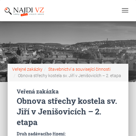
Toggl
navig
Veřejné zakázky
Stavebnictví a související činnosti
Obnova střechy kostela sv. Jiří v Jenišovicích – 2. etapa
Veřená zakázka
Obnova střechy kostela sv.
Jiří v Jenišovicích – 2.
etapa
Druh zadávacího řízení: