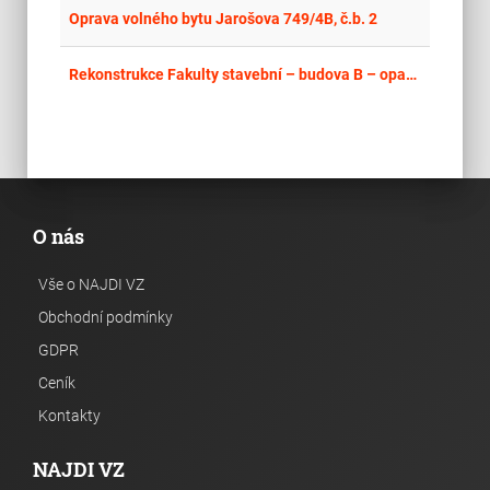
place
Cel
Oprava volného bytu Jarošova 749/4B, č.b. 2
place
Cel
Rekonstrukce Fakulty stavební – budova B – opakování
O nás
Vše o NAJDI VZ
Obchodní podmínky
GDPR
Ceník
Kontakty
NAJDI VZ