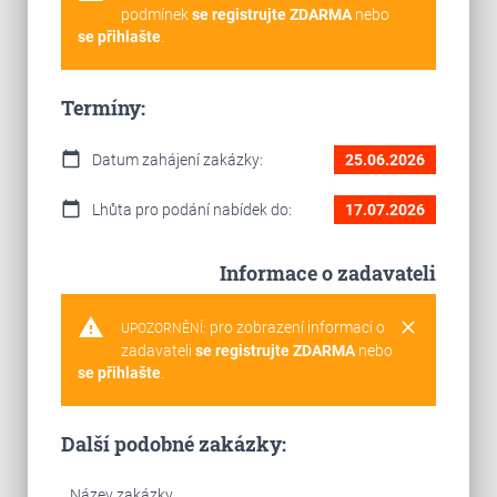
podmínek
se registrujte ZDARMA
nebo
se přihlašte
.
Termíny:
calendar_today
Datum zahájení zakázky:
25.06.2026
calendar_today
Lhůta pro podání nabídek do:
17.07.2026
Informace o zadavateli
warning
clear
pro zobrazení informací o
UPOZORNĚNÍ:
zadavateli
se registrujte ZDARMA
nebo
se přihlašte
.
Další podobné zakázky:
Název zakázky