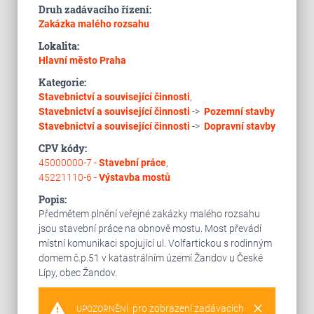
Druh zadávacího řízení:
Zakázka malého rozsahu
Lokalita:
Hlavní město Praha
Kategorie:
Stavebnictví a související činnosti
,
Stavebnictví a související činnosti
->
Pozemní stavby
Stavebnictví a související činnosti
->
Dopravní stavby
CPV kódy:
45000000-7 -
Stavební práce
,
45221110-6 -
Výstavba mostů
Popis:
Předmětem plnění veřejné zakázky malého rozsahu
jsou stavební práce na obnově mostu. Most převádí
místní komunikaci spojující ul. Volfartickou s rodinným
domem č.p.51 v katastrálním území Žandov u České
Lípy, obec Žandov.
warning
clear
pro zobrazení zadávacích
UPOZORNĚNÍ: