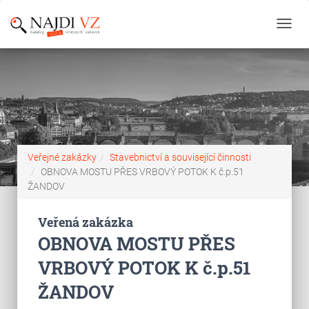
Toggl
navig
Veřejné zakázky
Stavebnictví a související činnosti
OBNOVA MOSTU PŘES VRBOVÝ POTOK K č.p.51
ŽANDOV
Veřená zakázka
OBNOVA MOSTU PŘES
VRBOVÝ POTOK K č.p.51
ŽANDOV