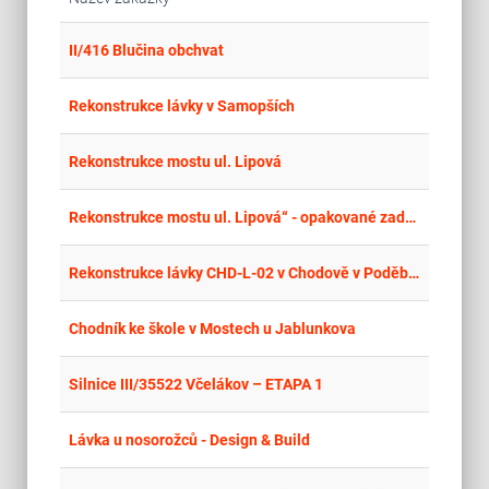
place
Cel
II/416 Blučina obchvat
place
Stř
Rekonstrukce lávky v Samopších
place
Cel
Rekonstrukce mostu ul. Lipová
place
Cel
Rekonstrukce mostu ul. Lipová“ - opakované zadávací řízení
place
Hla
Rekonstrukce lávky CHD-L-02 v Chodově v Poděbradově ulici před č.p. 703
place
Cel
Chodník ke škole v Mostech u Jablunkova
place
Cel
Silnice III/35522 Včelákov – ETAPA 1
place
Cel
Lávka u nosorožců - Design & Build