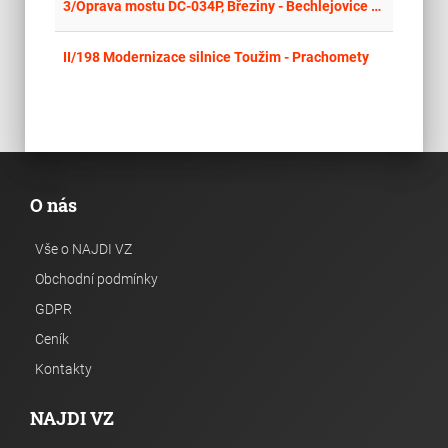
place
Cel
3/Oprava mostu DC-034P, Březiny - Bechlejovice u Děčína
place
Cel
II/198 Modernizace silnice Toužim - Prachomety
O nás
Vše o NAJDI VZ
Obchodní podmínky
GDPR
Ceník
Kontakty
NAJDI VZ