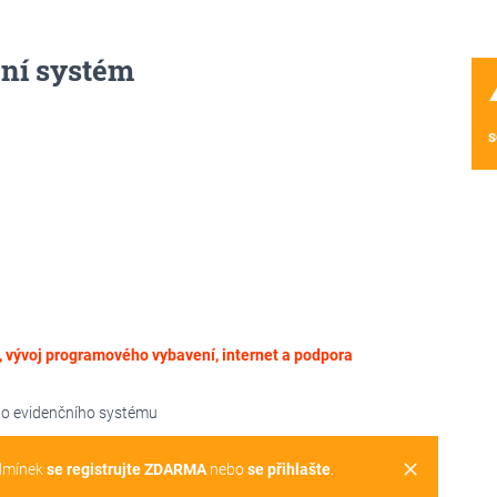
ní systém
wa
s
, vývoj programového vybavení, internet a podpora
ho evidenčního systému
clear
dmínek
se registrujte ZDARMA
nebo
se přihlašte
.