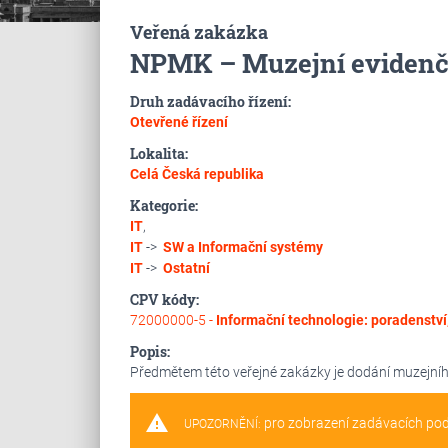
Veřená zakázka
NPMK – Muzejní evidenč
Druh zadávacího řízení:
Otevřené řízení
Lokalita:
Celá Česká republika
Kategorie:
IT
,
IT
->
SW a Informační systémy
IT
->
Ostatní
CPV kódy:
72000000-5 -
Informační technologie: poradenství
Popis:
Předmětem této veřejné zakázky je dodání muzejní
warning
pro zobrazení zadávacích po
UPOZORNĚNÍ: