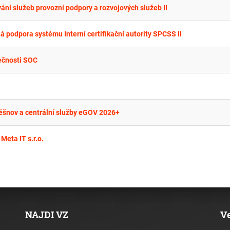
í služeb provozní podpory a rozvojových služeb II
 podpora systému Interní certifikační autority SPCSS II
ečnosti SOC
Těšnov a centrální služby eGOV 2026+
eta IT s.r.o.
NAJDI VZ
V