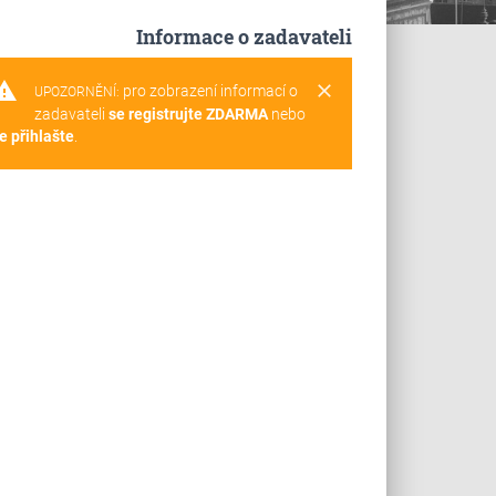
Informace o zadavateli
rning
clear
pro zobrazení informací o
UPOZORNĚNÍ:
zadavateli
se registrujte ZDARMA
nebo
e přihlašte
.