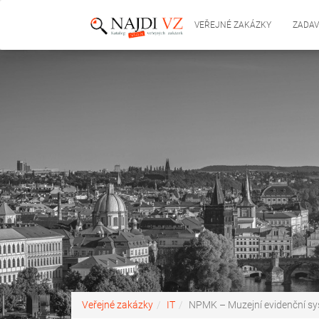
VEŘEJNÉ ZAKÁZKY
ZADAV
Veřejné zakázky
IT
NPMK – Muzejní evidenční s