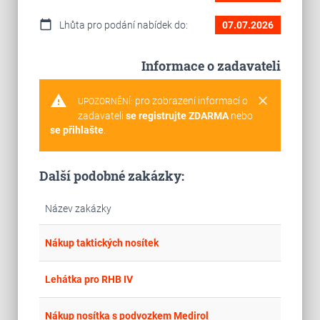
calendar_today
Lhůta pro podání nabídek do:
07.07.2026
Informace o zadavateli
warning
clear
pro zobrazení informací o
UPOZORNĚNÍ:
zadavateli
se registrujte ZDARMA
nebo
se přihlašte
.
Další podobné zakázky:
Název zakázky
place
Cel
Nákup taktických nosítek
place
Cel
Lehátka pro RHB IV
place
Cel
Nákup nosítka s podvozkem Medirol