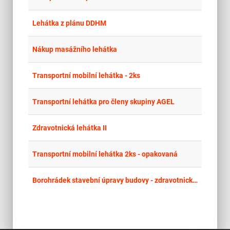
place
Cel
Lehátka z plánu DDHM
place
Cel
Nákup masážního lehátka
place
Cel
Transportní mobilní lehátka - 2ks
place
Cel
Transportní lehátka pro členy skupiny AGEL
place
Cel
Zdravotnická lehátka II
place
Cel
Transportní mobilní lehátka 2ks - opakovaná
place
Cel
Borohrádek stavební úpravy budovy - zdravotnické zařízení