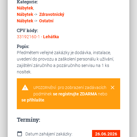
Kategorie:
Nábytek
,
Nábytek
->
Zdravotnický
Nábytek
->
Ostatní
CPV kódy:
33192160-1 -
Lehátka
Popis:
Předmětem veřejné zakázky je dodávka, instalace,
uvedení do provozu a zaškolení personálu k užívání,
zajištění záručního a pozáručního servisu na 1 ks
nosítek.
warning
clear
pro zobrazení zadávacích
UPOZORNĚNÍ:
podmínek
se registrujte ZDARMA
nebo
se přihlašte
.
Termíny:
calendar_today
Datum zahájení zakázky:
26.06.2026