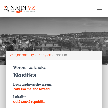
Toggl
navig
Veřejné zakázky
Nábytek
Nosítka
Veřená zakázka
Nosítka
Druh zadávacího řízení:
Zakázka malého rozsahu
Lokalita:
Celá Česká republika