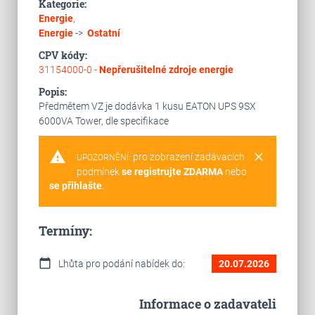
Kategorie:
Energie
,
Energie
->
Ostatní
CPV kódy:
31154000-0 -
Nepřerušitelné zdroje energie
Popis:
Předmětem VZ je dodávka 1 kusu EATON UPS 9SX
6000VA Tower, dle specifikace
warning
clear
pro zobrazení zadávacích
UPOZORNĚNÍ:
podmínek
se registrujte ZDARMA
nebo
se přihlašte
.
Termíny:
calendar_today
Lhůta pro podání nabídek do:
20.07.2026
Informace o zadavateli