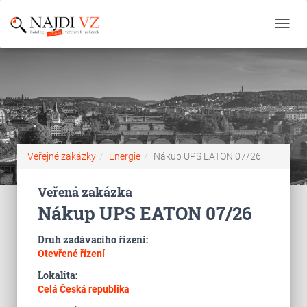
Toggl
navig
Veřejné zakázky
Energie
Nákup UPS EATON 07/26
Veřená zakázka
Nákup UPS EATON 07/26
Druh zadávacího řízení:
Otevřené řízení
Lokalita:
Celá Česká republika