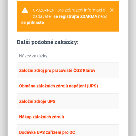
warning
clear
pro zobrazení informací o
UPOZORNĚNÍ:
zadavateli
se registrujte ZDARMA
nebo
se přihlašte
.
Další podobné zakázky:
Název zakázky
place
Cel
Záložní zdroj pro pracoviště ČGS Klárov
place
Cel
Obměna záložních zdrojů napájení (UPS)
place
Cel
Záložní zdroje UPS
place
Cel
Nákup záložních zdrojů
place
Cel
Dodávka UPS zařízení pro DC