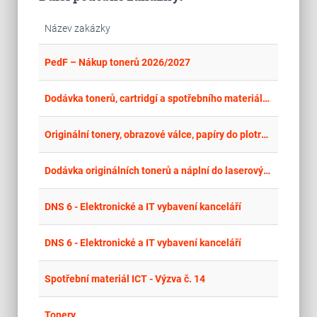
Název zakázky
place
Cel
PedF – Nákup tonerů 2026/2027
place
Cel
Dodávka tonerů, cartridgí a spotřebního materiálu do tiskáren 2026
place
Cel
Originální tonery, obrazové válce, papíry do plotru s NP
place
Cel
Dodávka originálních tonerů a náplní do laserových a inkoustových tiskáren a kopírek
place
Cel
DNS 6 - Elektronické a IT vybavení kanceláří
place
Cel
DNS 6 - Elektronické a IT vybavení kanceláří
place
Cel
Spotřební materiál ICT - Výzva č. 14
place
Cel
Tonery