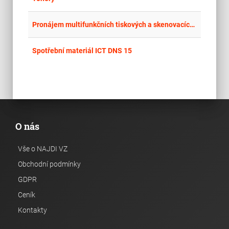
place
Cel
Pronájem multifunkčních tiskových a skenovacích zařízení a poskytování souvisejících služeb pro Slezskou univerzitu v Opavě
place
Cel
Spotřební materiál ICT DNS 15
O nás
Vše o NAJDI VZ
Obchodní podmínky
GDPR
Ceník
Kontakty