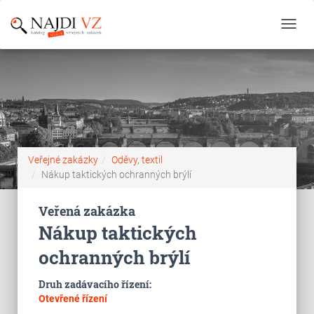
Toggl
navig
Veřejné zakázky
Oděvy, textil
Nákup taktických ochranných brýlí
Veřená zakázka
Nákup taktických
ochranných brýlí
Druh zadávacího řízení:
Otevřené řízení