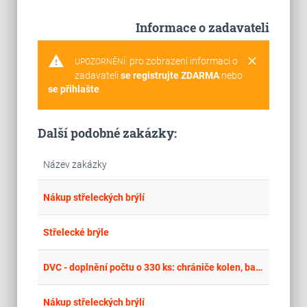
Informace o zadavateli
warning
clear
pro zobrazení informací o
UPOZORNĚNÍ:
zadavateli
se registrujte ZDARMA
nebo
se přihlašte
.
Další podobné zakázky:
Název zakázky
place
Cel
Nákup střeleckých brýlí
place
Cel
Střelecké brýle
place
Cel
DVC - doplnění počtu o 330 ks: chrániče kolen, balistické brýle, polní lopatky, čelové svítilny, chemická světla
place
Cel
Nákup střeleckých brýlí