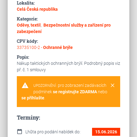
Lokalita:
Celá Česká republika
Kategorie:
Oděvy, textil
,
Bezpečnostní služby a zařízení pro
zabezpečení
CPV kódy:
33735100-2 -
Ochranné brýle
Popis:
Nákup taktických ochranných brýlí. Podrobný popis viz
př. č. 1 smlouvy
warning
clear
pro zobrazení zadávacích
UPOZORNĚNÍ:
podmínek
se registrujte ZDARMA
nebo
se přihlašte
.
Termíny:
calendar_today
Lhůta pro podání nabídek do:
15.06.2026