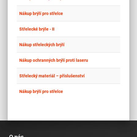
place
Cel
Nákup brýlí pro střelce
place
Cel
Střelecké brýle - II
place
Cel
Nákup střeleckých brýlí
place
Cel
Nákup ochranných brýlí proti laseru
place
Cel
Střelecký materiál – příslušenství
place
Cel
Nákup brýlí pro střelce
O nás