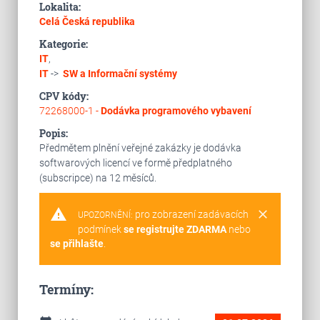
Lokalita:
Celá Česká republika
Kategorie:
IT
,
IT
->
SW a Informační systémy
CPV kódy:
72268000-1 -
Dodávka programového vybavení
Popis:
Předmětem plnění veřejné zakázky je dodávka
softwarových licencí ve formě předplatného
(subscripce) na 12 měsíců.
warning
clear
pro zobrazení zadávacích
UPOZORNĚNÍ:
podmínek
se registrujte ZDARMA
nebo
se přihlašte
.
Termíny: