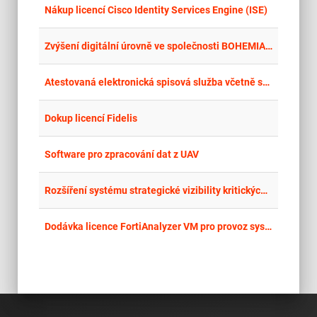
place
Cel
Nákup licencí Cisco Identity Services Engine (ISE)
place
Cel
Zvýšení digitální úrovně ve společnosti BOHEMIA CARGO s.r.o. III
place
Cel
Atestovaná elektronická spisová služba včetně servisní podpory
place
Cel
Dokup licencí Fidelis
place
Cel
Software pro zpracování dat z UAV
place
Cel
Rozšíření systému strategické vizibility kritických služeb v reálném čase
place
Cel
Dodávka licence FortiAnalyzer VM pro provoz systému logování