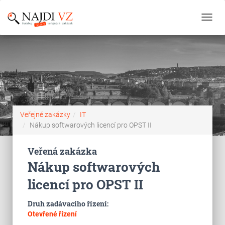
Toggl
navig
Veřejné zakázky
IT
Nákup softwarových licencí pro OPST II
Veřená zakázka
Nákup softwarových
licencí pro OPST II
Druh zadávacího řízení:
Otevřené řízení