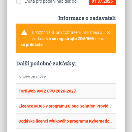
calendar_today
Lhůta pro podání nabídek do:
01.07.2026
Informace o zadavateli
warning
clear
pro zobrazení informací o
UPOZORNĚNÍ:
zadavateli
se registrujte ZDARMA
nebo
se přihlašte
.
Další podobné zakázky:
Název zakázky
place
Cel
FortiWeb VM 2 CPU 2026-2027
place
Cel
Licence M365 v programu Cloud Solution Provider 2026 - 2029
place
Cel
Dodávka licencí výukového programu Kybernetické bezpečnosti