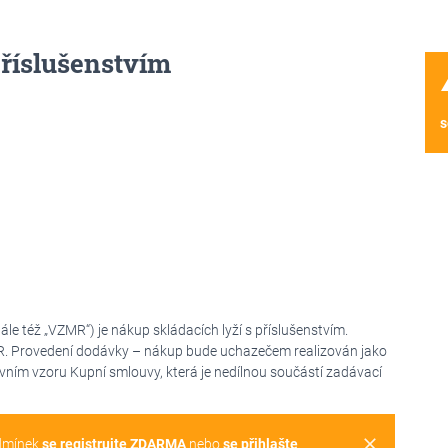
příslušenstvím
wa
s
e též „VZMR“) je nákup skládacích lyží s příslušenstvím.
MR. Provedení dodávky – nákup bude uchazečem realizován jako
ním vzoru Kupní smlouvy, která je nedílnou součástí zadávací
clear
dmínek
se registrujte ZDARMA
nebo
se přihlašte
.