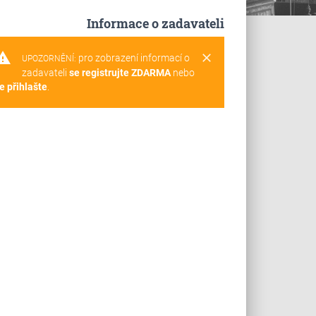
Informace o zadavateli
rning
clear
pro zobrazení informací o
UPOZORNĚNÍ:
zadavateli
se registrujte ZDARMA
nebo
e přihlašte
.