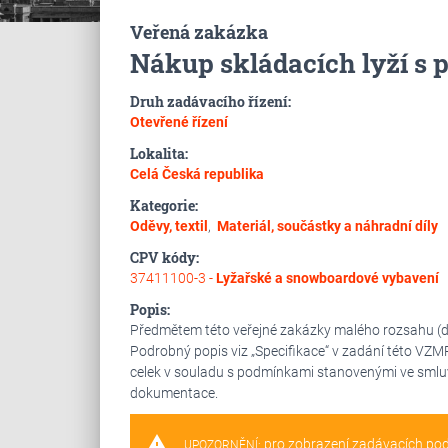
Veřená zakázka
Nákup skládacích lyží s 
Druh zadávacího řízení:
Otevřené řízení
Lokalita:
Celá Česká republika
Kategorie:
Oděvy, textil
,
Materiál, součástky a náhradní díly
CPV kódy:
37411100-3 -
Lyžařské a snowboardové vybavení
Popis:
Předmětem této veřejné zakázky malého rozsahu (dál
Podrobný popis viz „Specifikace“ v zadání této VZ
celek v souladu s podmínkami stanovenými ve smluv
dokumentace.
warning
pro zobrazení zadávacích po
UPOZORNĚNÍ: