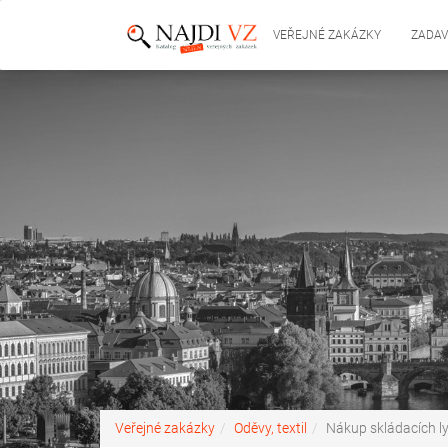
VEŘEJNÉ ZAKÁZKY
ZADAV
Veřejné zakázky
Oděvy, textil
Nákup skládacích ly