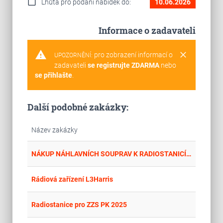
calendar_today
Lhůta pro podání nabídek do:
10.06.2026
Informace o zadavateli
warning
clear
pro zobrazení informací o
UPOZORNĚNÍ:
zadavateli
se registrujte ZDARMA
nebo
se přihlašte
.
Další podobné zakázky:
Název zakázky
place
Cel
NÁKUP NÁHLAVNÍCH SOUPRAV K RADIOSTANICÍM
place
Hla
Rádiová zařízení L3Harris
place
Cel
Radiostanice pro ZZS PK 2025