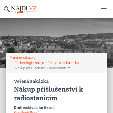
Toggl
navig
Veřejné zakázky
Technologie, stroje, přístroje a elektronika
Nákup příšlušenství k radiostanicím
Veřená zakázka
Nákup příšlušenství k
radiostanicím
Druh zadávacího řízení:
Otevřené řízení