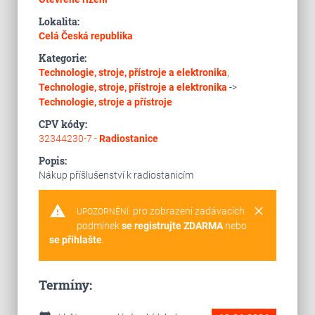
Lokalita:
Celá Česká republika
Kategorie:
Technologie, stroje, přístroje a elektronika
,
Technologie, stroje, přístroje a elektronika
->
Technologie, stroje a přístroje
CPV kódy:
32344230-7 -
Radiostanice
Popis:
Nákup příšlušenství k radiostanicím
warning
clear
pro zobrazení zadávacích
UPOZORNĚNÍ:
podmínek
se registrujte ZDARMA
nebo
se přihlašte
.
Termíny: