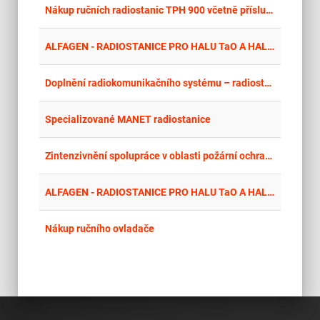
place
Cel
Nákup ručních radiostanic TPH 900 včetně příslušenství
place
Cel
ALFAGEN - RADIOSTANICE PRO HALU TaO A HALU TPV
place
Cel
Doplnění radiokomunikačního systému – radiostanice pro Magistrát města Brna
place
Cel
Specializované MANET radiostanice
place
Cel
Zintenzivnění spolupráce v oblasti požární ochrany a operačního řízení v česko-saském pohraničí - HZS ULK - Komunikační technika pro podporu řízení společných zásahů (15 souprav)
place
Cel
ALFAGEN - RADIOSTANICE PRO HALU TaO A HALU TPV
place
Cel
Nákup ručního ovladače