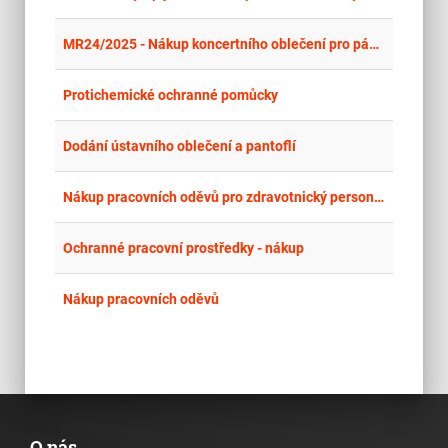
place
Cel
MR24/2025 - Nákup koncertního oblečení pro pány - SOČR 2025
place
Cel
Protichemické ochranné pomůcky
place
Cel
Dodání ústavního oblečení a pantoflí
place
Cel
Nákup pracovních oděvů pro zdravotnický personál
place
Cel
Ochranné pracovní prostředky - nákup
place
Cel
Nákup pracovních oděvů
O nás