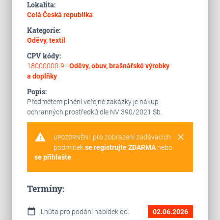
Lokalita:
Celá Česká republika
Kategorie:
Oděvy, textil
CPV kódy:
18000000-9 -
Oděvy, obuv, brašnářské výrobky
a doplňky
Popis:
Předmětem plnění veřejné zakázky je nákup
ochranných prostředků dle NV 390/2021 Sb.
warning
clear
pro zobrazení zadávacích
UPOZORNĚNÍ:
podmínek
se registrujte ZDARMA
nebo
se přihlašte
.
Termíny:
calendar_today
Lhůta pro podání nabídek do:
02.06.2026