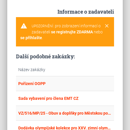
Informace o zadavateli
warning
clear
pro zobrazení informací o
UPOZORNĚNÍ:
zadavateli
se registrujte ZDARMA
nebo
se přihlašte
.
Další podobné zakázky:
Název zakázky
place
Lib
Pořízení OOPP
place
Cel
Sada vybavení pro člena EMT CZ
place
Mor
VZ/516/MP/25 - Obuv a doplňky pro Městskou policii Havířov
place
Hla
Dodávka olympijské kolekce pro XXV. zimní olympijské hry