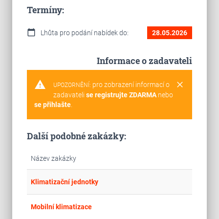
Termíny:
calendar_today
Lhůta pro podání nabídek do:
28.05.2026
Informace o zadavateli
warning
clear
pro zobrazení informací o
UPOZORNĚNÍ:
zadavateli
se registrujte ZDARMA
nebo
se přihlašte
.
Další podobné zakázky:
Název zakázky
place
Cel
Klimatizační jednotky
place
Cel
Mobilní klimatizace