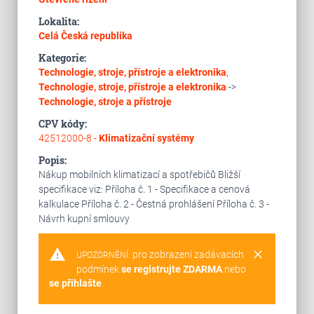
Lokalita:
Celá Česká republika
Kategorie:
Technologie, stroje, přístroje a elektronika
,
Technologie, stroje, přístroje a elektronika
->
Technologie, stroje a přístroje
CPV kódy:
42512000-8 -
Klimatizační systémy
Popis:
Nákup mobilních klimatizací a spotřebičů Bližší
specifikace viz: Příloha č. 1 - Specifikace a cenová
kalkulace Příloha č. 2 - Čestná prohlášení Příloha č. 3 -
Návrh kupní smlouvy
warning
clear
pro zobrazení zadávacích
UPOZORNĚNÍ:
podmínek
se registrujte ZDARMA
nebo
se přihlašte
.