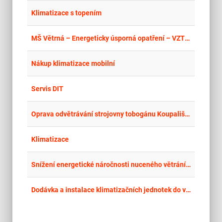
place
Cel
Klimatizace s topením
place
Cel
MŠ Větrná – Energeticky úsporná opatření – VZT a výměna zdroje vytápění
place
Cel
Nákup klimatizace mobilní
place
Cel
Servis DIT
place
Cel
Oprava odvětrávání strojovny tobogánu Koupaliště Zábrdovice
place
Cel
Klimatizace
place
Hla
Snížení energetické náročnosti nuceného větrání – Nemocnice Milosrdných sester sv. Karla Boromejského
place
Cel
Dodávka a instalace klimatizačních jednotek do vyšetřoven v budovách C, F, H v Psychiatrické nemocnici Horní Beřkovice