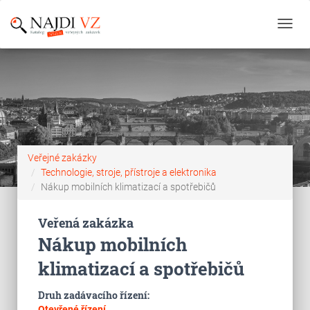
Toggl
navig
Veřejné zakázky
Technologie, stroje, přístroje a elektronika
Nákup mobilních klimatizací a spotřebičů
Veřená zakázka
Nákup mobilních
klimatizací a spotřebičů
Druh zadávacího řízení:
Otevřené řízení