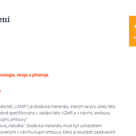
ení
wa
s
nologie, stroje a přístroje
e
e též „VZMR“) je dodávka materiálu, kterým se pro účely této
bně specifikováno v zadání této VZMR a v návrhu smlouvy
kupní_smlouvy“
ova_nabidka“. Dodávka materiálu musí být uchazečem
ovenými v návrhu kupní smlouvy, který je součástí zadávacích