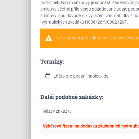
podmínek. Návrh smlouvy je součástí zadávacích p
smlouvy včetně příloh jsou požadované údaje podbarv
smlouvy jsou důvodem k vyřazení vaší nabídky z h
hydraulických zvedáků N006/26/V00021297.
warning
pro zobrazení zadávacích po
UPOZORNĚNÍ:
Termíny:
calendar_today
Lhůta pro podání nabídek do:
Další podobné zakázky:
Název zakázky
Výběrové řízení na dodávku zkušebních hydrauli