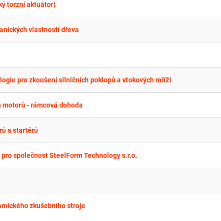
ý torzní aktuátor)
anických vlastností dřeva
gie pro zkoušení silničních poklopů a vtokových mříží
ch motorů - rámcová dohoda
rů a startérů
pro společnost SteelForm Technology s.r.o.
amického zkušebního stroje