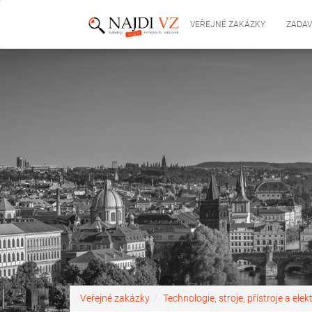
VEŘEJNÉ ZAKÁZKY
ZADAV
Veřejné zakázky
Technologie, stroje, přístroje a elek