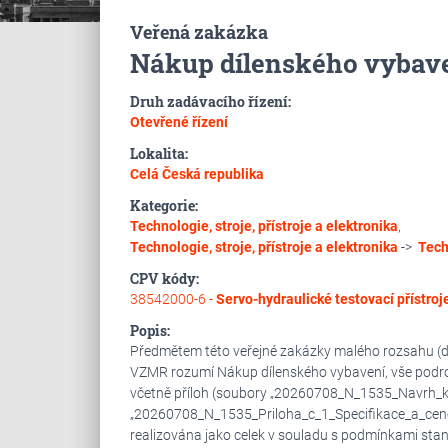
Veřená zakázka
Nákup dílenského vybav
Druh zadávacího řízení:
Otevřené řízení
Lokalita:
Celá Česká republika
Kategorie:
Technologie, stroje, přístroje a elektronika
,
Technologie, stroje, přístroje a elektronika
->
Tech
CPV kódy:
38542000-6 -
Servo-hydraulické testovací přístroj
Popis:
Předmětem této veřejné zakázky malého rozsahu (dál
VZMR rozumí Nákup dílenského vybavení, vše podro
včetně příloh (soubory „20260708_N_1535_Navrh_
„20260708_N_1535_Priloha_c_1_Specifikace_a_cen
realizována jako celek v souladu s podmínkami stan