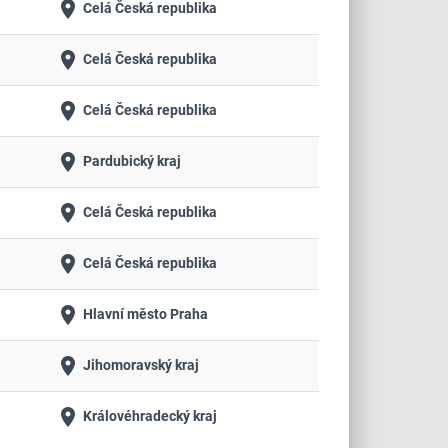
place
Celá Česká republika
place
Celá Česká republika
place
Celá Česká republika
place
Pardubický kraj
place
Celá Česká republika
place
Celá Česká republika
place
Hlavní město Praha
place
Jihomoravský kraj
place
Královéhradecký kraj