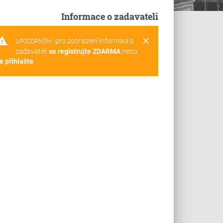
Informace o zadavateli
rning
clear
pro zobrazení informací o
UPOZORNĚNÍ:
zadavateli
se registrujte ZDARMA
nebo
e přihlašte
.