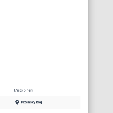
Místo plnění
place
Plzeňský kraj