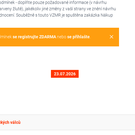
odmínek - doplňte pouze požadované informace (v návrhu
eny žlutě), jakékoliv jiné změny z vaší strany ve znění návrhu
odnocení. Souběžně s touto VZMR je spuštěna zakázka Nákup
clear
dmínek
se registrujte ZDARMA
nebo
se přihlašte
.
23.07.2026
ckých válců