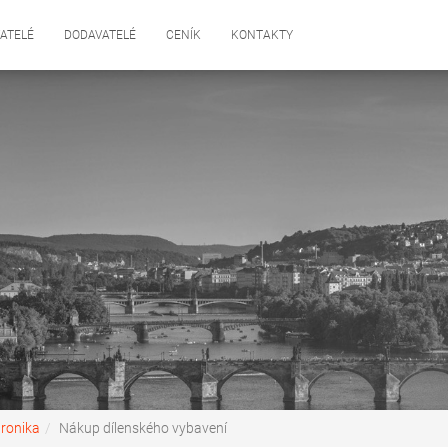
ATELÉ
DODAVATELÉ
CENÍK
KONTAKTY
tronika
Nákup dílenského vybavení