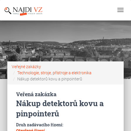
Toggl
navig
Veřejné zakázky
Technologie, stroje, přístroje a elektronika
Nákup detektorů kovu a pinpointerů
Veřená zakázka
Nákup detektorů kovu a
pinpointerů
Druh zadávacího řízení:
Otevřené řízení