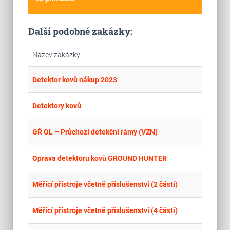
Další podobné zakázky:
Název zakázky
place
Cel
Detektor kovů nákup 2023
place
Cel
Detektory kovů
place
Cel
GŘ OL – Průchozí detekční rámy (VZN)
place
Cel
Oprava detektoru kovů GROUND HUNTER
place
Cel
Měřící přístroje včetně příslušenství (2 části)
place
Cel
Měřící přístroje včetně příslušenství (4 části)