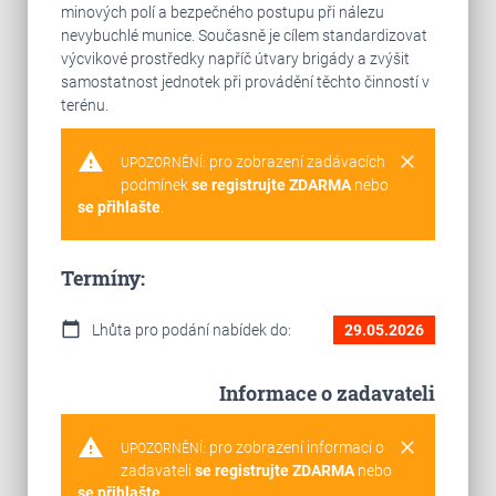
minových polí a bezpečného postupu při nálezu
nevybuchlé munice. Současně je cílem standardizovat
výcvikové prostředky napříč útvary brigády a zvýšit
samostatnost jednotek při provádění těchto činností v
terénu.
warning
clear
pro zobrazení zadávacích
UPOZORNĚNÍ:
podmínek
se registrujte ZDARMA
nebo
se přihlašte
.
Termíny:
calendar_today
Lhůta pro podání nabídek do:
29.05.2026
Informace o zadavateli
warning
clear
pro zobrazení informací o
UPOZORNĚNÍ:
zadavateli
se registrujte ZDARMA
nebo
se přihlašte
.