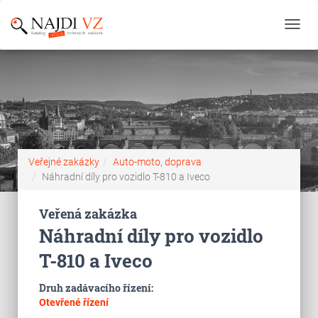
Toggl
navig
Veřejné zakázky
Auto-moto, doprava
Náhradní díly pro vozidlo T-810 a Iveco
Veřená zakázka
Náhradní díly pro vozidlo
T-810 a Iveco
Druh zadávacího řízení:
Otevřené řízení