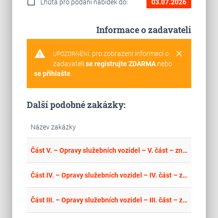
calendar_today
Lhůta pro podání nabídek do:
03.07.2026
Informace o zadavateli
warning
clear
pro zobrazení informací o
UPOZORNĚNÍ:
zadavateli
se registrujte ZDARMA
nebo
se přihlašte
.
Další podobné zakázky:
Název zakázky
place
Cel
Část V. – Opravy služebních vozidel – V. část – značka VOLKSWAGEN
place
Cel
Část IV. – Opravy služebních vozidel – IV. část – značka TOYOTA
place
Cel
Část III. – Opravy služebních vozidel – III. část – značka FIAT