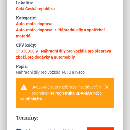
Lokalita:
Celá Česká republika
Kategorie:
Auto-moto, doprava
,
Auto-moto, doprava
->
Náhradní díly a spotřební
materiál
CPV kódy:
34330000-9 -
Náhradní díly pro vozidla pro přepravu
zboží, pro dodávky a automobily
Popis:
Náhradní díly pro vozidlo T-810 a Iveco
warning
clear
pro zobrazení zadávacích
UPOZORNĚNÍ:
podmínek
se registrujte ZDARMA
nebo
se přihlašte
.
Termíny: