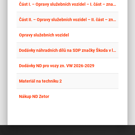
place
Cel
Část I. – Opravy služebních vozidel – I. část – značka ŠKODA
place
Cel
Část II. – Opravy služebních vozidel – II. část – značka SEAT
place
Cel
Opravy služebních vozidel
place
Cel
Dodávky náhradních dílů na SDP značky Škoda v letech 2026 - 2028
place
Cel
Dodávky ND pro vozy zn. VW 2026-2029
place
Cel
Materiál na techniku 2
place
Cel
Nákup ND Zetor