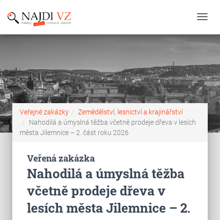
Toggl
navig
Veřejné zakázky
Zemědělství, lesnictví a krajinářství
Nahodilá a úmyslná těžba včetně prodeje dřeva v lesích
města Jilemnice – 2. část roku 2026
Veřená zakázka
Nahodilá a úmyslná těžba
včetně prodeje dřeva v
lesích města Jilemnice – 2.