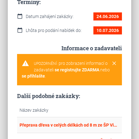
Termíny:
calendar_today
Datum zahájení zakázky:
24.06.2026
calendar_today
Lhůta pro podání nabídek do:
10.07.2026
Informace o zadavateli
warning
clear
pro zobrazení informací o
UPOZORNĚNÍ:
zadavateli
se registrujte ZDARMA
nebo
se přihlašte
.
Další podobné zakázky:
Název zakázky
place
Cel
Přeprava dřeva v celých délkách od 8 m ze ŠP Vimperk na ŠP Hůrky