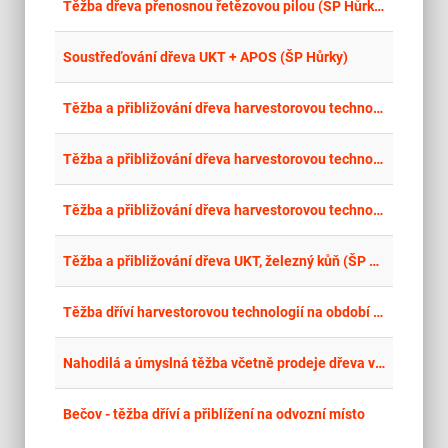
place
Cel
Těžba dřeva přenosnou řetězovou pilou (ŠP Hůrky)
place
Cel
Soustřeďování dřeva UKT + APOS (ŠP Hůrky)
place
Cel
Těžba a přibližování dřeva harvestorovou technologií - předmýtní úmyslná těžba do 40 let (ŠP Vimperk)
place
Cel
Těžba a přibližování dřeva harvestorovou technologií – Oddělení 8 – předmýtní úmyslná, nahodilá těžba nad 40 let (ŠP Vimperk)
place
Cel
Těžba a přibližování dřeva harvestorovou technologií (ŠP Vimperk)
place
Cel
Těžba a přibližování dřeva UKT, železný kůň (ŠP Vimperk)
place
Cel
Těžba dříví harvestorovou technologií na období 2026 – 2027 pro Lesy ČZU
place
Cel
Nahodilá a úmyslná těžba včetně prodeje dřeva v lesích města Jilemnice – 1. část roku 2026
place
Úst
Bečov - těžba dříví a přiblížení na odvozní místo