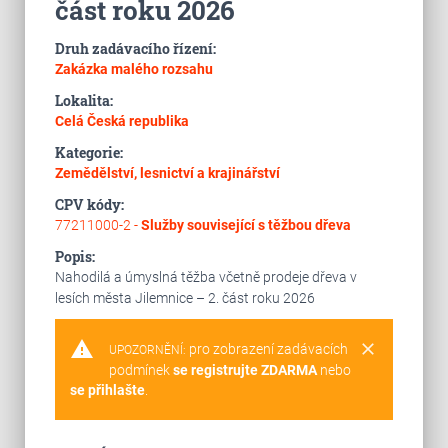
část roku 2026
Druh zadávacího řízení:
Zakázka malého rozsahu
Lokalita:
Celá Česká republika
Kategorie:
Zemědělství, lesnictví a krajinářství
CPV kódy:
77211000-2 -
Služby související s těžbou dřeva
Popis:
Nahodilá a úmyslná těžba včetně prodeje dřeva v
lesích města Jilemnice – 2. část roku 2026
warning
clear
pro zobrazení zadávacích
UPOZORNĚNÍ:
podmínek
se registrujte ZDARMA
nebo
se přihlašte
.