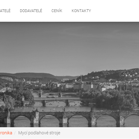
ATELÉ
DODAVATELÉ
CENÍK
KONTAKTY
tronika
Mycí podlahové stroje