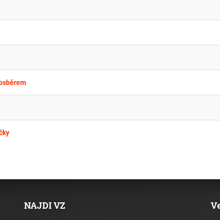
mosběrem
čky
NAJDI VZ
V