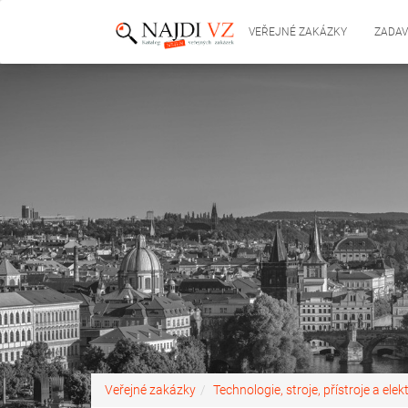
VEŘEJNÉ ZAKÁZKY
ZADAV
Veřejné zakázky
Technologie, stroje, přístroje a elek