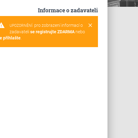
Informace o zadavateli
rning
clear
pro zobrazení informací o
UPOZORNĚNÍ:
zadavateli
se registrujte ZDARMA
nebo
e přihlašte
.