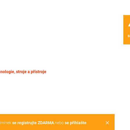
wa
s
nologie, stroje a přístroje
clear
dmínek
se registrujte ZDARMA
nebo
se přihlašte
.