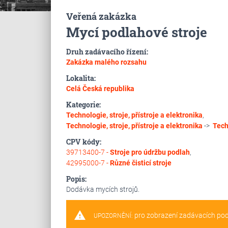
Veřená zakázka
Mycí podlahové stroje
Druh zadávacího řízení:
Zakázka malého rozsahu
Lokalita:
Celá Česká republika
Kategorie:
Technologie, stroje, přístroje a elektronika
,
Technologie, stroje, přístroje a elektronika
->
Tech
CPV kódy:
39713400-7 -
Stroje pro údržbu podlah
,
42995000-7 -
Různé čisticí stroje
Popis:
Dodávka mycích strojů.
warning
pro zobrazení zadávacích po
UPOZORNĚNÍ: