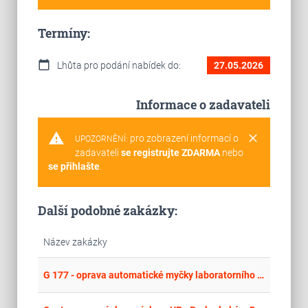
Termíny:
calendar_today
Lhůta pro podání nabídek do:
27.05.2026
Informace o zadavateli
warning
clear
pro zobrazení informací o
UPOZORNĚNÍ:
zadavateli
se registrujte ZDARMA
nebo
se přihlašte
.
Další podobné zakázky:
Název zakázky
place
Zlí
G 177 - oprava automatické myčky laboratorního skla Miele G 7883