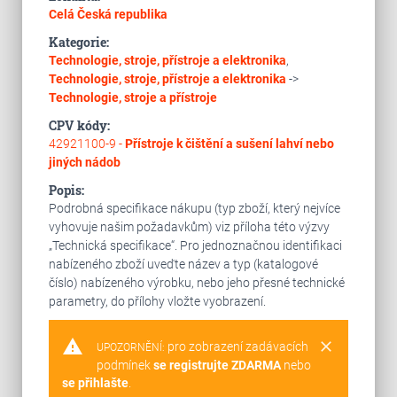
Celá Česká republika
Kategorie:
Technologie, stroje, přístroje a elektronika
,
Technologie, stroje, přístroje a elektronika
->
Technologie, stroje a přístroje
CPV kódy:
42921100-9 -
Přístroje k čištění a sušení lahví nebo
jiných nádob
Popis:
Podrobná specifikace nákupu (typ zboží, který nejvíce
vyhovuje našim požadavkům) viz příloha této výzvy
„Technická specifikace“. Pro jednoznačnou identifikaci
nabízeného zboží uveďte název a typ (katalogové
číslo) nabízeného výrobku, nebo jeho přesné technické
parametry, do přílohy vložte vyobrazení.
warning
clear
pro zobrazení zadávacích
UPOZORNĚNÍ:
podmínek
se registrujte ZDARMA
nebo
se přihlašte
.