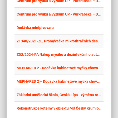
place
Olo
Centrum pro výuku a výzkum UP - Purkrabská – Dodávka laboratorních přístrojů a elektropřístrojů pro buněčnou a molekulární biologii
place
Olo
Centrum pro výuku a výzkum UP - Purkrabská – Dodávka laboratorních přístrojů a elektropřístrojů pro buněčnou a molekulární biologii
place
Par
Dodávka minipivovaru
place
Cel
21340/2021-ZE, Promývačka mikrotitračních destiček s možností využití biomagnetické separace
place
Cel
ZD2/2024-PA Nákup mycího a dezinfekčního automatu
place
Cel
MEPHARED 2 - Dodávka kabinetové myčky chovných nádob s příslušenstvím do vivária
place
Cel
MEPHARED 2 – Dodávka kabinetové myčky chovných nádob s příslušenstvím do vivária (opakované zadání)
place
Cel
Základní umělecká škola, Česká Lípa - výměna rozvodů ZTI - 7. etapa
place
Cel
Rekonstrukce kotelny v objektu MÚ Český Krumlov, Kaplická 439