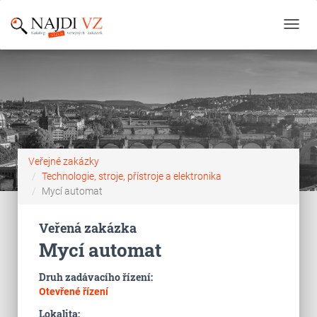
Toggl
navig
Veřejné zakázky
Technologie, stroje, přístroje a elektronika
Mycí automat
Veřená zakázka
Mycí automat
Druh zadávacího řízení:
Otevřené řízení
Lokalita: