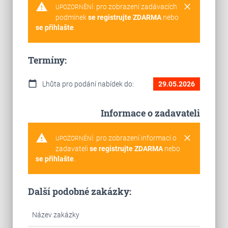
warning
clear
pro zobrazení zadávacích
UPOZORNĚNÍ:
podmínek
se registrujte ZDARMA
nebo
se přihlašte
.
Termíny:
calendar_today
Lhůta pro podání nabídek do:
29.05.2026
Informace o zadavateli
warning
clear
pro zobrazení informací o
UPOZORNĚNÍ:
zadavateli
se registrujte ZDARMA
nebo
se přihlašte
.
Další podobné zakázky:
Název zakázky