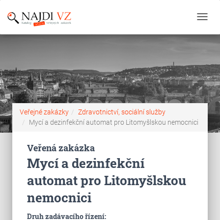
Toggl
navig
Veřejné zakázky
Zdravotnictví, sociální služby
Mycí a dezinfekční automat pro Litomyšlskou nemocnici
Veřená zakázka
Mycí a dezinfekční
automat pro Litomyšlskou
nemocnici
Druh zadávacího řízení: