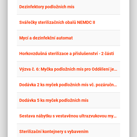
place
Cel
Dezinfektory podložních mís
place
Cel
Svářečky sterilizačních obalů NEMDC II
place
Cel
Mycí a dezinfekční automat
place
Cel
Horkovzdušná sterilizace a příslušenství - 2 části
place
Cel
Výzva č. 6: Myčka podložních mís pro Oddělení jednodenní chirurgie nemocnice Teplice
place
Cel
Dodávka 2 ks myček podložních mís vč. pozáručního servisu
place
Cel
Dodávka 5 ks myček podložních mís
place
Cel
Sestava nábytku s vestavěnou ultrazvukovou myčkou a směšovačem dezinfekčního roztoku
place
Cel
Sterilizační kontejnery s vybavením