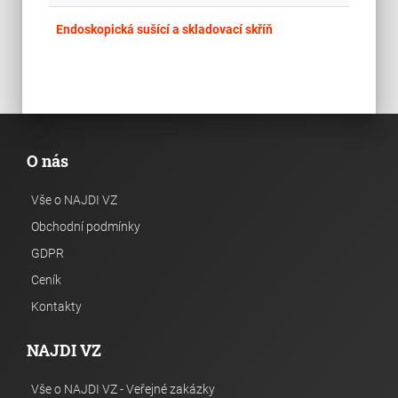
place
Cel
Endoskopická sušící a skladovací skříň
O nás
Vše o NAJDI VZ
Obchodní podmínky
GDPR
Ceník
Kontakty
NAJDI VZ
Vše o NAJDI VZ - Veřejné zakázky