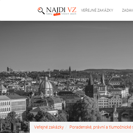
VEŘEJNÉ ZAKÁZKY
ZADAV
Veřejné zakázky
Poradenské, právní a tlumočnické 