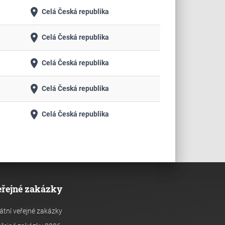
place
Celá Česká republika
place
Celá Česká republika
place
Celá Česká republika
place
Celá Česká republika
place
Celá Česká republika
eřejné zakázky
átní veřejné zakázky