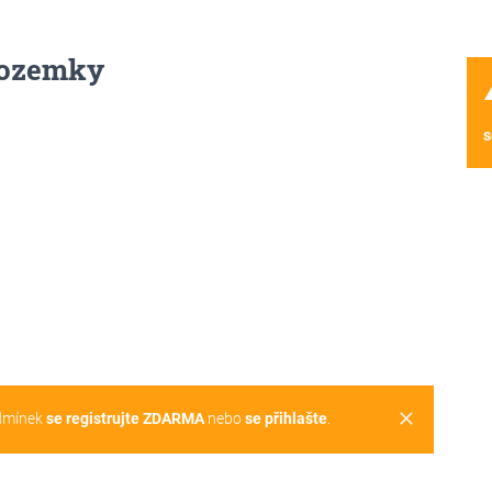
pozemky
wa
s
clear
dmínek
se registrujte ZDARMA
nebo
se přihlašte
.