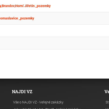
y,Brandov,Horní Jiřetín _pozemky
Domaslavice _pozemky
NAJDI VZ
V
Vše o NAJDI VZ - Veřejné zakázky
St