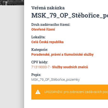
Veřená zakázka
MSK_79_OP_Stěbořice_
Druh zadávacího řízení:
Otevřené řízení
Lokalita:
Celá Česká republika
Kategorie:
Poradenské, právní a tlumočnické služby
CPV kódy:
71319000-7 -
Služby soudních znalců
Popis:
MSK_79_OP_Stěbořice_pozemky
warning
pro zobrazení zadávacích po
UPOZORNĚNÍ: