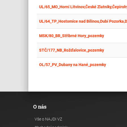
UL/65_MO_Horní Litvínov,České Zlatníky,Čepiroh
UL/64_TP_Hostomice nad Bílinou,Dubí Pozorka,
MSK/80_BR_Stříbrné Hory_pozemky
STČ/177_NB_Rožďalovice_pozemky
OL/57_PV_Dubany na Hané_pozemky
O nás
Vše o NAJDI VZ