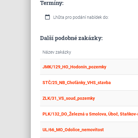
Termíny:
calendar_today
Lhůta pro podání nabídek do:
Další podobné zakázky:
Název zakázky
JMK/129_HO_Hodonín_pozemky
STČ/25_NB_Choťánky_VHS_stavba
ZLK/31_VS_soud_pozemky
PLK/132_DO_Železná u Smolova, Úboč, Staňkov
UL/66_MO_Odolice_nemovitost