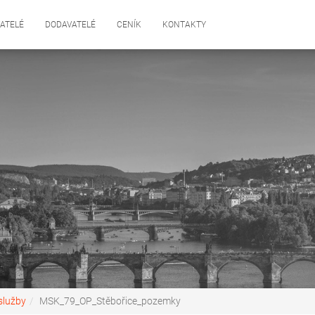
ATELÉ
DODAVATELÉ
CENÍK
KONTAKTY
služby
MSK_79_OP_Stěbořice_pozemky