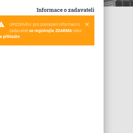
Informace o zadavateli
rning
clear
pro zobrazení informací o
UPOZORNĚNÍ:
zadavateli
se registrujte ZDARMA
nebo
e přihlašte
.