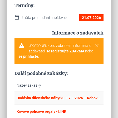
Termíny:
calendar_today
Lhůta pro podání nabídek do:
21.07.2026
Informace o zadavateli
warning
clear
pro zobrazení informací o
UPOZORNĚNÍ:
zadavateli
se registrujte ZDARMA
nebo
se přihlašte
.
Další podobné zakázky:
Název zakázky
place
Cel
Dodávka dílenského nábytku – 7 – 2026 – Rohový regál
place
Cel
Kovové policové regály - I.INK