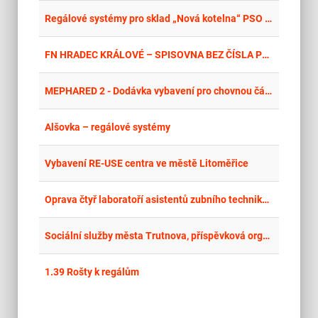
place
Cel
Regálové systémy pro sklad „Nová kotelna“ PSO Nymburk
place
Cel
FN HRADEC KRÁLOVÉ – SPISOVNA BEZ ČÍSLA POPISNÉHO – REGÁLY
place
Cel
MEPHARED 2 - Dodávka vybavení pro chovnou část vivária
place
Cel
Alšovka – regálové systémy
place
Úst
Vybavení RE-USE centra ve městě Litoměřice
place
Cel
Oprava čtyř laboratoří asistentů zubního technika a diplomovaných zubních techniků – interiérové vybavení
place
Cel
Sociální služby města Trutnova, příspěvková organizace – dodávka nábytkového a zdravotnického vybavení
place
Cel
1.39 Rošty k regálům