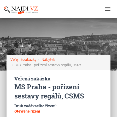
Toggl
navig
Veřejné zakázky
Nábytek
MS Praha - pořízení sestavy regálů, CSMS
Veřená zakázka
MS Praha - pořízení
sestavy regálů, CSMS
Druh zadávacího řízení:
Otevřené řízení