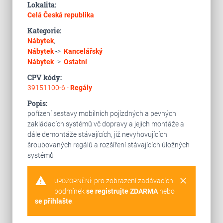
Lokalita:
Celá Česká republika
Kategorie:
Nábytek
,
Nábytek
->
Kancelářský
Nábytek
->
Ostatní
CPV kódy:
39151100-6 -
Regály
Popis:
pořízení sestavy mobilních pojízdných a pevných
zakládacích systémů vč dopravy a jejich montáže a
dále demontáže stávajících, již nevyhovujících
šroubovaných regálů a rozšíření stávajících úložných
systémů
warning
clear
pro zobrazení zadávacích
UPOZORNĚNÍ:
podmínek
se registrujte ZDARMA
nebo
se přihlašte
.