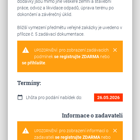
dodávky jsou mimo jiné veškeré zemní a stavební
práce, odvoz a likvidace odpadů, úprava terénu po
dokončení a závěrečný úklid.
Bližší vymezení předmětu veřejné zakázky je uvedeno v
příloze č. 5 zadávací dokumentace.
warning
clear
pro zobrazení zadávacích
UPOZORNĚNÍ:
podmínek
se registrujte ZDARMA
nebo
se přihlašte
.
Termíny:
calendar_today
Lhůta pro podání nabídek do:
26.05.2026
Informace o zadavateli
warning
clear
pro zobrazení informací o
UPOZORNĚNÍ:
zadavateli
se registrujte ZDARMA
nebo