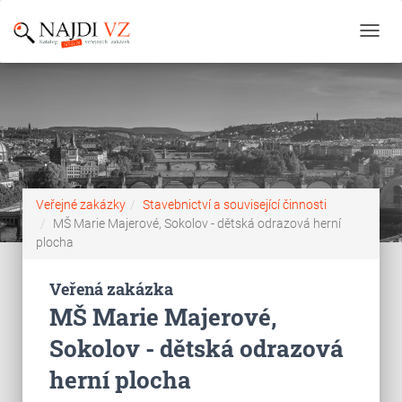
Toggl
navig
Veřejné zakázky
Stavebnictví a související činnosti
MŠ Marie Majerové, Sokolov - dětská odrazová herní
plocha
Veřená zakázka
MŠ Marie Majerové,
Sokolov - dětská odrazová
herní plocha