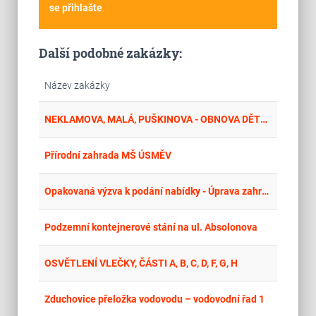
se přihlašte
.
Další podobné zakázky:
Název zakázky
place
Lib
NEKLAMOVA, MALÁ, PUŠKINOVA - OBNOVA DĚTSKÝCH HŘIŠŤ
place
Úst
Přírodní zahrada MŠ ÚSMĚV
place
Plz
Opakovaná výzva k podání nabídky - Úprava zahrady při MŠ v Manětíně na zahradu v přírodním stylu s herními prvky - stavební část
place
Cel
Podzemní kontejnerové stání na ul. Absolonova
place
Hla
OSVĚTLENÍ VLEČKY, ČÁSTI A, B, C, D, F, G, H
place
Stř
Zduchovice přeložka vodovodu – vodovodní řad 1