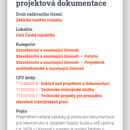
projektová dokumentace
Druh zadávacího řízení:
Zakázka malého rozsahu
Lokalita:
Celá Česká republika
Kategorie:
Stavebnictví a související činnosti
,
Stavebnictví a související činnosti
->
Ostatní
Stavebnictví a související činnosti
->
Projektové,
architektonické a související činnosti
CPV kódy:
71248000-8 -
Dohled nad projektem a dokumentací
,
71300000-1 -
Technicko-inženýrské služby
,
71322000-1 -
Technické projekty pro provádění
stavebně inženýrských prací
Popis:
Předmětem veřejné zakázky je zhotovení dokumentace
pro rekonstrukci a zateplení fasády budovy MŠ Ladova
č.p. 1676 v Litvínově v rozsahu k podání žádosti o