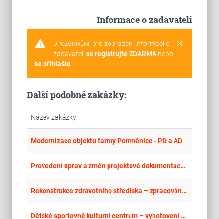
Informace o zadavateli
warning
clear
pro zobrazení informací o
UPOZORNĚNÍ:
zadavateli
se registrujte ZDARMA
nebo
se přihlašte
.
Další podobné zakázky:
Název zakázky
place
Cel
Modernizace objektu farmy Pomněnice - PD a AD
place
Cel
Provedení úprav a změn projektové dokumentace a výkon inženýrské činnosti – Biocentrum – CEA a MFF – opakované řízení
place
Hla
Rekonstrukce zdravotního střediska – zpracování projektové dokumentace - opakované řízení
place
Cel
Dětské sportovně kulturní centrum – vyhotovení prováděcí projektové dokumentace