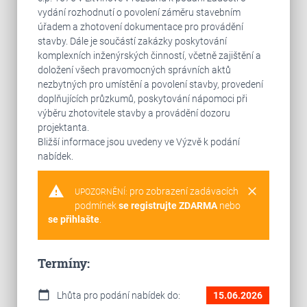
vydání rozhodnutí o povolení záměru stavebním
úřadem a zhotovení dokumentace pro provádění
stavby. Dále je součástí zakázky poskytování
komplexních inženýrských činností, včetně zajištění a
doložení všech pravomocných správních aktů
nezbytných pro umístění a povolení stavby, provedení
doplňujících průzkumů, poskytování nápomoci při
výběru zhotovitele stavby a provádění dozoru
projektanta.
Bližší informace jsou uvedeny ve Výzvě k podání
nabídek.
warning
clear
pro zobrazení zadávacích
UPOZORNĚNÍ:
podmínek
se registrujte ZDARMA
nebo
se přihlašte
.
Termíny:
calendar_today
Lhůta pro podání nabídek do:
15.06.2026