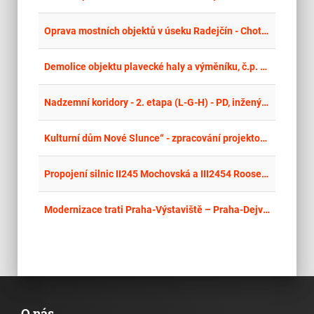
place
Cel
Oprava mostních objektů v úseku Radejčín - Chotiměř (PD)
place
Cel
Demolice objektu plavecké haly a výměníku, č.p. 2051, ul. Ukrajinská v Litvínově – projektová dokumentace
place
Cel
Nadzemní koridory - 2. etapa (L-G-H) - PD, inženýrská činnost, autorský dozor a koordinátor BOZP - opakovaná
place
Cel
Kulturní dům Nové Slunce“ - zpracování projektové dokumentace
place
Cel
Propojení silnic II245 Mochovská a III2454 Rooseveltova – Obchvat Čelákovic III. Etapa - PD
place
Cel
Modernizace trati Praha-Výstaviště – Praha-Dejvice – I. Etapa – Tunel
O nás