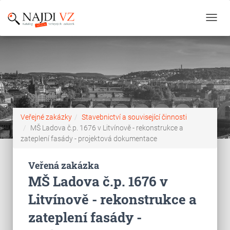
Toggl
navig
Veřejné zakázky
Stavebnictví a související činnosti
MŠ Ladova č.p. 1676 v Litvínově - rekonstrukce a
zateplení fasády - projektová dokumentace
Veřená zakázka
MŠ Ladova č.p. 1676 v
Litvínově - rekonstrukce a
zateplení fasády -