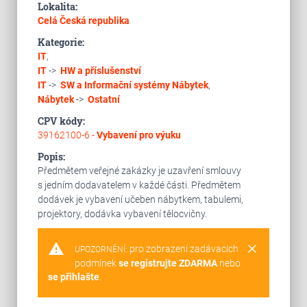
Lokalita:
Celá Česká republika
Kategorie:
IT
,
IT
->
HW a příslušenství
IT
->
SW a Informační systémy
Nábytek
,
Nábytek
->
Ostatní
CPV kódy:
39162100-6 -
Vybavení pro výuku
Popis:
Předmětem veřejné zakázky je uzavření smlouvy
s jedním dodavatelem v každé části. Předmětem
dodávek je vybavení učeben nábytkem, tabulemi,
projektory, dodávka vybavení tělocvičny.
warning
clear
pro zobrazení zadávacích
UPOZORNĚNÍ:
podmínek
se registrujte ZDARMA
nebo
se přihlašte
.