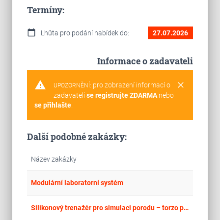
Termíny:
calendar_today
Lhůta pro podání nabídek do:
27.07.2026
Informace o zadavateli
warning
clear
pro zobrazení informací o
UPOZORNĚNÍ:
zadavateli
se registrujte ZDARMA
nebo
se přihlašte
.
Další podobné zakázky:
Název zakázky
place
Cel
Modulární laboratorní systém
place
Cel
Silikonový trenažér pro simulaci porodu – torzo pánve s plodem