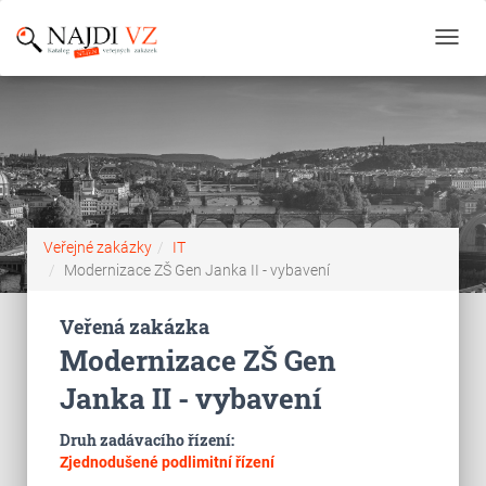
Toggl
navig
Veřejné zakázky
IT
Modernizace ZŠ Gen Janka II - vybavení
Veřená zakázka
Modernizace ZŠ Gen
Janka II - vybavení
Druh zadávacího řízení:
Zjednodušené podlimitní řízení