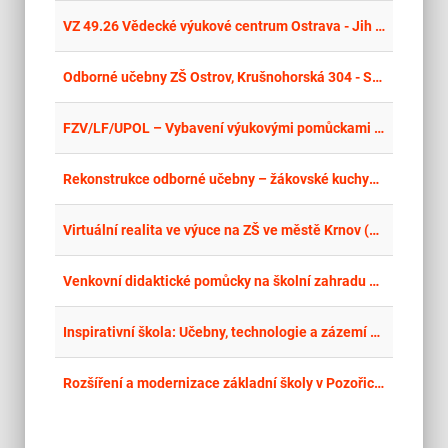
place
Cel
VZ 49.26 Vědecké výukové centrum Ostrava - Jih – část 2 - IT vybavení a pomůcky
place
Cel
Odborné učebny ZŠ Ostrov, Krušnohorská 304 - Snoezelen
place
Cel
FZV/LF/UPOL – Vybavení výukovými pomůckami pro simulační a praktickou výuku – rozděleno na části
place
Cel
Rekonstrukce odborné učebny – žákovské kuchyně v ZŠ a MŠ Vrbovec
place
Cel
Virtuální realita ve výuce na ZŠ ve městě Krnov (pomůcky)
place
Cel
Venkovní didaktické pomůcky na školní zahradu ZŠ Míru, Děčín Boletice nad Labem
place
Cel
Inspirativní škola: Učebny, technologie a zázemí pro každého žáka – dodávky II. – Část 1: IT vybavení
place
Hla
Rozšíření a modernizace základní školy v Pozořicích – dodávky