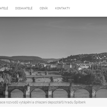
ATELÉ
DODAVATELÉ
CENÍK
KONTAKTY
ce rozvodů vytápění a chlazení depozitářů hradu Špilberk