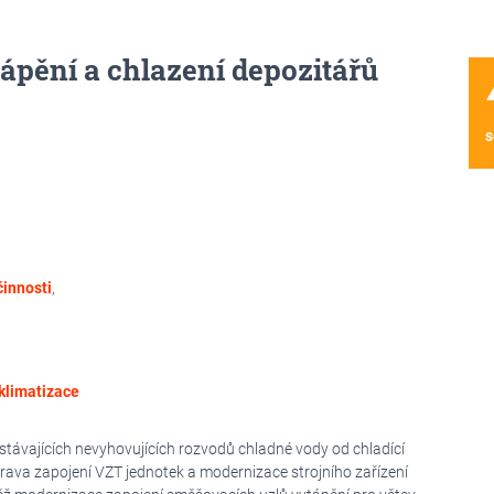
pění a chlazení depozitářů
wa
s
činnosti
,
 klimatizace
távajících nevyhovujících rozvodů chladné vody od chladící
ava zapojení VZT jednotek a modernizace strojního zařízení