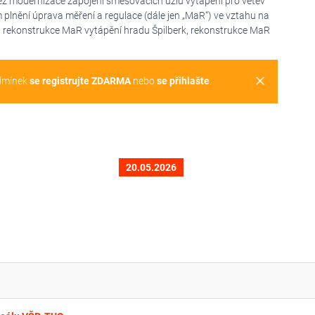
ěž modernizace zapojení směšovacích uzlů vytápění pro větev
m plnění úprava měření a regulace (dále jen „MaR“) ve vztahu na
u rekonstrukce MaR vytápění hradu Špilberk, rekonstrukce MaR
clear
dmínek
se registrujte ZDARMA
nebo
se přihlašte
.
20.05.2026