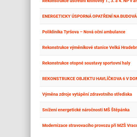
Rekonstrukce ústřední knihovny 1., 3. a 4. NP v 
ENERGETICKY ÚSPORNÁ OPATŘENÍ NA BUDOVÁ
Poliklinika Tyršova – Nová oční ambulance
Rekonstrukce výměníkové stanice Velká Hradební
Rekonstrukce otopné soustavy sportovní haly
REKONSTRUKCE OBJEKTU HAVLÍČKOVA 6 V DO
Výměna zdroje vytápění zdravotního střediska
Snížení energetické náročnosti MŠ Štěpánka
Modernizace stravovacího provozu při MZŠ Vraco