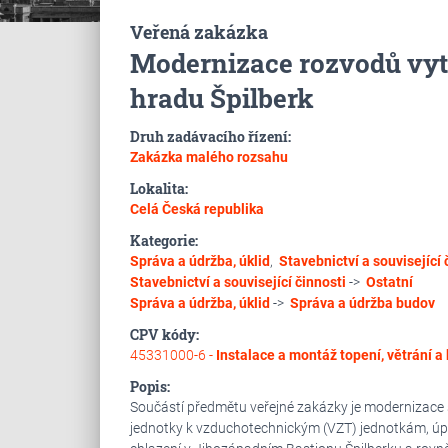
Veřená zakázka
Modernizace rozvodů vytá
hradu Špilberk
Druh zadávacího řízení:
Zakázka malého rozsahu
Lokalita:
Celá Česká republika
Kategorie:
Správa a údržba, úklid
,
Stavebnictví a související 
Stavebnictví a související činnosti
->
Ostatní
Správa a údržba, úklid
->
Správa a údržba budov
CPV kódy:
45331000-6 -
Instalace a montáž topení, větrání a
Popis:
Součástí předmětu veřejné zakázky je modernizace s
jednotky k vzduchotechnickým (VZT) jednotkám, úpr