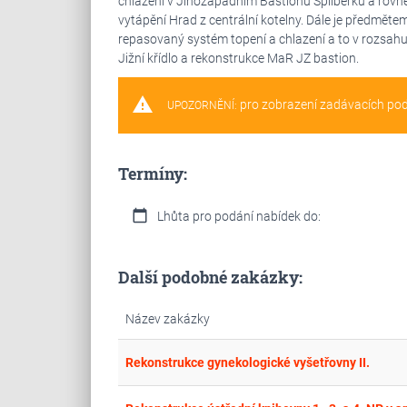
chlazení v Jihozápadním Bastionu Špilberku a rovn
vytápění Hrad z centrální kotelny. Dále je předměte
repasovaný systém topení a chlazení a to v rozsah
Jižní křídlo a rekonstrukce MaR JZ bastion.
warning
pro zobrazení zadávacích po
UPOZORNĚNÍ:
Termíny:
calendar_today
Lhůta pro podání nabídek do:
Další podobné zakázky:
Název zakázky
Rekonstrukce gynekologické vyšetřovny II.