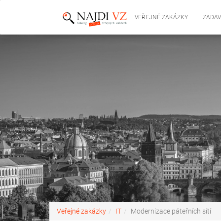
VEŘEJNÉ ZAKÁZKY
ZADAV
Veřejné zakázky
IT
Modernizace páteřních sítí