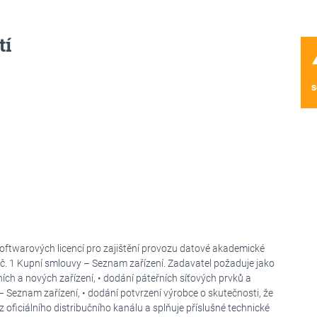
tí
wa
s
ftwarových licencí pro zajištění provozu datové akademické
ze č. 1 Kupní smlouvy – Seznam zařízení. Zadavatel požaduje jako
ích a nových zařízení, • dodání páteřních síťových prvků a
– Seznam zařízení, • dodání potvrzení výrobce o skutečnosti, že
 oficiálního distribučního kanálu a splňuje příslušné technické