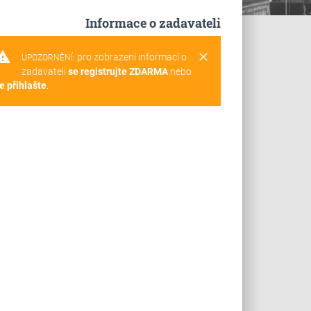
Informace o zadavateli
rning
clear
pro zobrazení informací o
UPOZORNĚNÍ:
zadavateli
se registrujte ZDARMA
nebo
e přihlašte
.