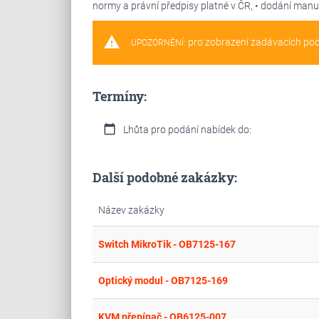
normy a právní předpisy platné v ČR, • dodání man
warning
pro zobrazení zadávacích po
UPOZORNĚNÍ:
Termíny:
calendar_today
Lhůta pro podání nabídek do:
Další podobné zakázky:
Název zakázky
Switch MikroTik - OB7125-167
Optický modul - OB7125-169
KVM přepínač - OB6125-007