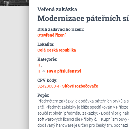
Veřená zakázka
Modernizace páteřních sí
Druh zadávacího řízení:
Otevřené řízení
Lokalita:
Celá Česká republika
Kategorie:
IT
,
IT
->
HW a příslušenství
CPV kódy:
32423000-4 -
Síťové rozbočovače
Popis:
Předmětem zakázky je dodávka páteřních prvků a so
sítě. Předmět zakázky je blíže specifikován v Přílo
součást plnění předmětu zakázky: • Dodání origináln
softwarových licencí dle Přílohy č. 1 Kupní smlouvy 
dodávaný hardware je určen pro český trh, pochází z