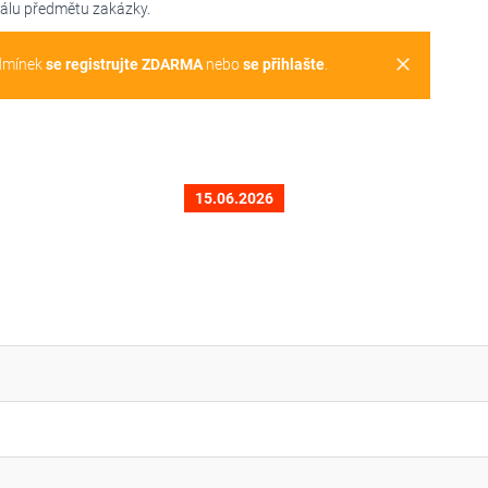
uálu předmětu zakázky.
clear
dmínek
se registrujte ZDARMA
nebo
se přihlašte
.
15.06.2026