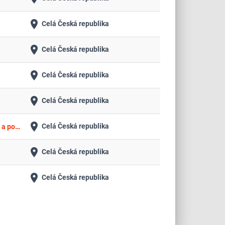
place
Celá Česká republika
place
Celá Česká republika
place
Celá Česká republika
place
Celá Česká republika
place
Celá Česká republika
UK - PEDF - ETAPOVÁ REKONSTRUKCE OBJEKTU M. RETTIGOVÉ 4, PRAHA 1 – Pořízení komponent síťové infrastruktury a podpory pro server
place
Celá Česká republika
place
Celá Česká republika