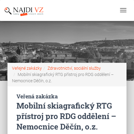
Toggl
navig
Veřejné zakázky
Zdravotnictví, sociální služby
Mobilní skiagrafický RTG přístroj pro RDG oddělení –
Nemocnice Děčín, o.z.
Veřená zakázka
Mobilní skiagrafický RTG
přístroj pro RDG oddělení –
Nemocnice Děčín, o.z.