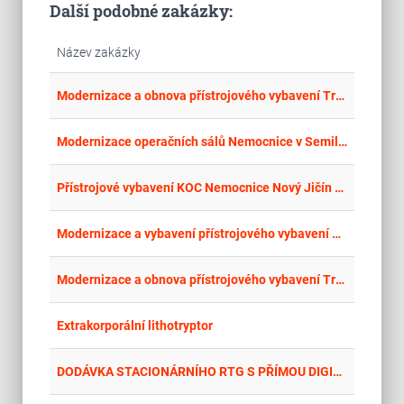
Další podobné zakázky:
Název zakázky
place
Lib
Modernizace a obnova přístrojového vybavení Traumacentra KN Liberec a.s.
place
Lib
Modernizace operačních sálů Nemocnice v Semilech - dodávka zdravotnické techniky II
place
Mor
Přístrojové vybavení KOC Nemocnice Nový Jičín a.s.
place
Cel
Modernizace a vybavení přístrojového vybavení Pavilonu akutní medicíny a centrálního vstupu KKN – Litotryptor " - část 5
place
Lib
Modernizace a obnova přístrojového vybavení Traumacentra KN Liberec a.s. II
place
Cel
Extrakorporální lithotryptor
place
Jih
DODÁVKA STACIONÁRNÍHO RTG S PŘÍMOU DIGITALIZACÍ