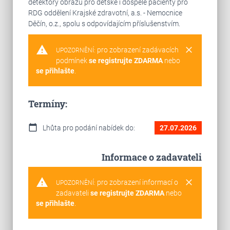
detektory obrazu pro dětské i dospělé pacienty pro
RDG oddělení Krajské zdravotní, a.s. - Nemocnice
Děčín, o.z., spolu s odpovídajícím příslušenstvím.
warning
clear
pro zobrazení zadávacích
UPOZORNĚNÍ:
podmínek
se registrujte ZDARMA
nebo
se přihlašte
.
Termíny:
calendar_today
Lhůta pro podání nabídek do:
27.07.2026
Informace o zadavateli
warning
clear
pro zobrazení informací o
UPOZORNĚNÍ:
zadavateli
se registrujte ZDARMA
nebo
se přihlašte
.