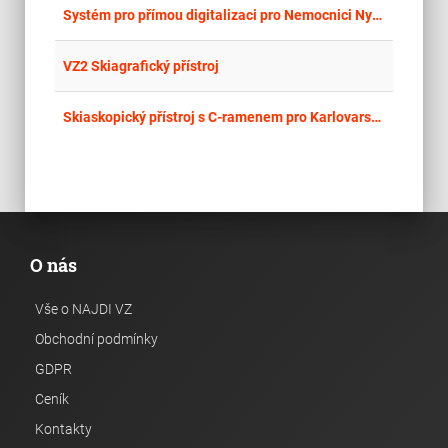
place
Cel
Systém pro přímou digitalizaci pro Nemocnici Nymburk s.r.o.
place
Cel
VZ2 Skiagrafický přístroj
place
Cel
Skiaskopický přístroj s C-ramenem pro Karlovarskou krajskou nemocnici a.s.
O nás
Vše o NAJDI VZ
Obchodní podmínky
GDPR
Ceník
Kontakty