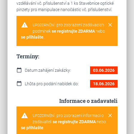
vzdělávání vč. příslušenství a 1 ks Stavebnice optické
pinzety pro manipulace nanočástic vč. příslušenství.
warning
clear
pro zobrazení zadávacích
UPOZORNĚNÍ:
podmínek
se registrujte ZDARMA
nebo
se přihlašte
.
Termíny:
calendar_today
Datum zahájení zakázky:
03.06.2026
calendar_today
Lhůta pro podání nabídek do:
18.06.2026
Informace o zadavateli
warning
clear
pro zobrazení informací o
UPOZORNĚNÍ:
zadavateli
se registrujte ZDARMA
nebo
se přihlašte
.