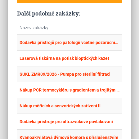
Další podobné zakázky:
Název zakázky
place
Cel
Dodávka přístrojů pro patologii včetně pozáručního servisu a spotřebního materiálu
place
Cel
Laserová tiskárna na potisk bioptických kazet
place
Cel
SÚKL ZMR09/2026 - Pumpa pro sterilní filtraci
place
Cel
Nákup PCR termocykléru s gradientem a trojitým blokem 3 x 32 x 0,2ml
place
Cel
Nákup měřicích a senzorických zařízení II
place
Cel
Dodávka přístroje pro ultrazvukové povlakování
place
Cel
Kyanoakrylátová dýmová komora s příslušenstvím