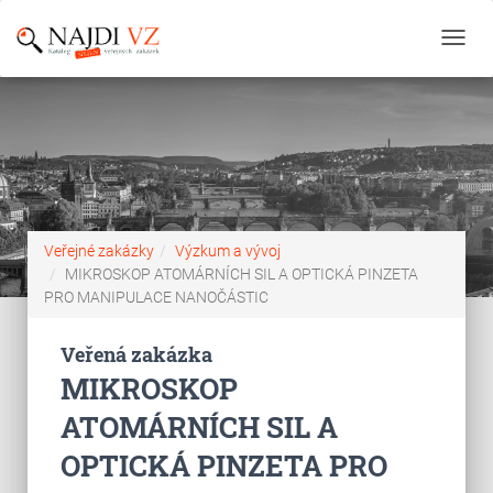
Toggl
navig
Veřejné zakázky
Výzkum a vývoj
MIKROSKOP ATOMÁRNÍCH SIL A OPTICKÁ PINZETA
PRO MANIPULACE NANOČÁSTIC
Veřená zakázka
MIKROSKOP
ATOMÁRNÍCH SIL A
OPTICKÁ PINZETA PRO