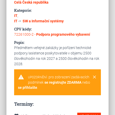
Celá Česká republika
Kategorie:
IT
,
IT
->
SW a Informační systémy
CPV kódy:
72261000-2 -
Podpora programového vybavení
Popis:
Předmětem veřejné zakázky je pořízení technické
podpory/asistence poskytovatele v objemu 2500
člověkohodin na rok 2027 a 2500 člověkohodin na rok
2028.
warning
clear
pro zobrazení zadávacích
UPOZORNĚNÍ:
podmínek
se registrujte ZDARMA
nebo
se přihlašte
.
Termíny: