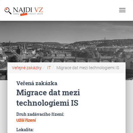
Toggl
navig
Veřejné zakázky
IT
Migrace dat mezi technologiemi IS
Veřená zakázka
Migrace dat mezi
technologiemi IS
Druh zadávacího řízení:
Užší řízení
Lokalita: