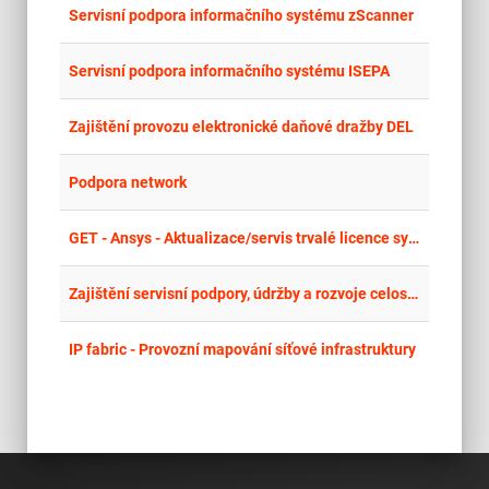
place
Cel
Servisní podpora informačního systému zScanner
place
Cel
Servisní podpora informačního systému ISEPA
place
Cel
Zajištění provozu elektronické daňové dražby DEL
place
Cel
Podpora network
place
Cel
GET - Ansys - Aktualizace/servis trvalé licence systému Ansys a odborná školení Ansys - 455
place
Cel
Zajištění servisní podpory, údržby a rozvoje celostátního Rozpočtového informačního systému Programového financování (RISPF)
place
Cel
IP fabric - Provozní mapování síťové infrastruktury