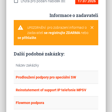
calendar_today
Lhůta pro podání nabídek do:
17.07.2026
Informace o zadavateli
warning
clear
pro zobrazení informací o
UPOZORNĚNÍ:
zadavateli
se registrujte ZDARMA
nebo
se přihlašte
.
Další podobné zakázky:
Název zakázky
place
Cel
Prodloužení podpory pro speciální SW
place
Cel
Reinstatement of support IP telefonie MPSV
place
Cel
Flowmon podpora