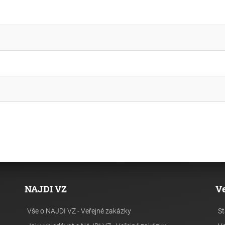
NAJDI VZ
V
Vše o NAJDI VZ - Veřejné zakázky
St