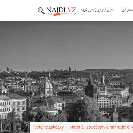
VEŘEJNÉ ZAKÁZKY
ZADAV
Veřejné zakázky
Materiál, součástky a náhradní díl