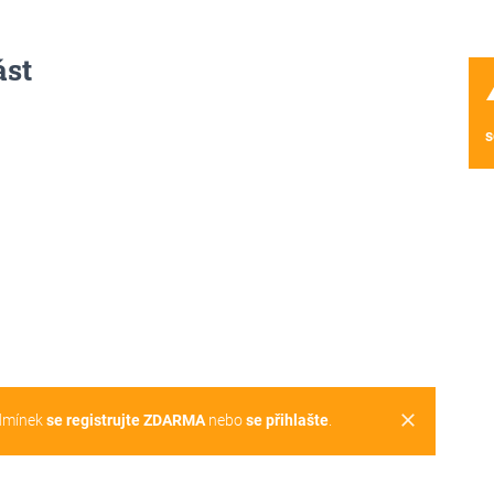
ást
wa
s
clear
dmínek
se registrujte ZDARMA
nebo
se přihlašte
.