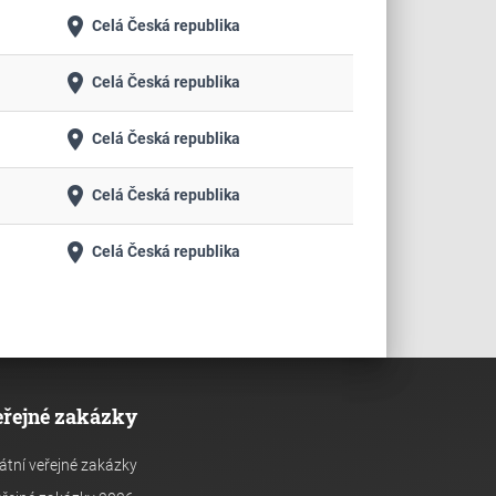
place
Celá Česká republika
place
Celá Česká republika
place
Celá Česká republika
place
Celá Česká republika
place
Celá Česká republika
eřejné zakázky
átní veřejné zakázky