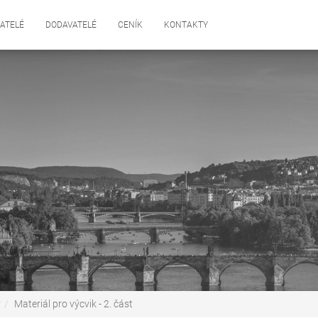
ATELÉ
DODAVATELÉ
CENÍK
KONTAKTY
y
Materiál pro výcvik - 2. část