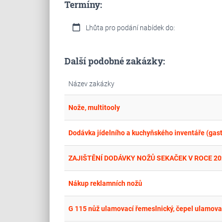
Termíny:
calendar_today
Lhůta pro podání nabídek do:
Další podobné zakázky:
Název zakázky
Nože, multitooly
Dodávka jídelního a kuchyňského inventáře (gas
ZAJIŠTĚNÍ DODÁVKY NOŽŮ SEKAČEK V ROCE 20
Nákup reklamních nožů
G 115 nůž ulamovací řemeslnický, čepel ulamova