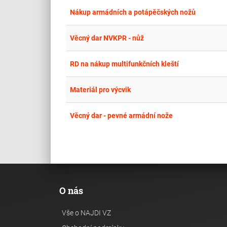
Nákup armádních a potápěčských nožů
Věcný dar NVKPR - nůž
RD na nákup multifunkčních kleští
Materiál pro výcvik
Věcný dar - pevné armádní nože
O nás
Vše o NAJDI VZ