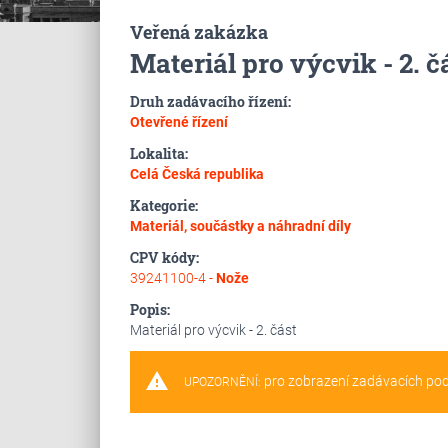
Veřená zakázka
Materiál pro výcvik - 2. č
Druh zadávacího řízení:
Otevřené řízení
Lokalita:
Celá Česká republika
Kategorie:
Materiál, součástky a náhradní díly
CPV kódy:
39241100-4 -
Nože
Popis:
Materiál pro výcvik - 2. část
warning
pro zobrazení zadávacích po
UPOZORNĚNÍ: