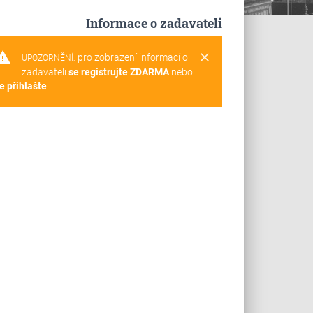
Informace o zadavateli
rning
clear
pro zobrazení informací o
UPOZORNĚNÍ:
zadavateli
se registrujte ZDARMA
nebo
e přihlašte
.