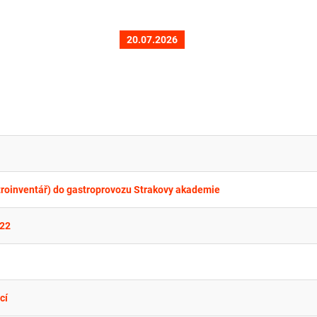
20.07.2026
troinventář) do gastroprovozu Strakovy akademie
22
cí