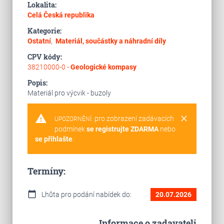
Lokalita:
Celá Česká republika
Kategorie:
Ostatní
,
Materiál, součástky a náhradní díly
CPV kódy:
38210000-0 -
Geologické kompasy
Popis:
Materiál pro výcvik - buzoly
warning
clear
pro zobrazení zadávacích
UPOZORNĚNÍ:
podmínek
se registrujte ZDARMA
nebo
se přihlašte
.
Termíny:
calendar_today
Lhůta pro podání nabídek do:
20.07.2026
Informace o zadavateli