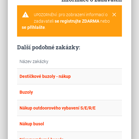
warning
clear
pro zobrazení informací o
UPOZORNĚNÍ:
zadavateli
se registrujte ZDARMA
nebo
se přihlašte
.
Další podobné zakázky:
Název zakázky
place
Krá
Destičkové buzoly - nákup
place
Kra
Buzoly
place
Par
Nákup outdoorového vybavení S/E/R/E
place
Cel
Nákup busol