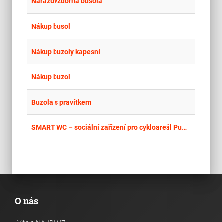
place
Jih
Nárazuvzdorná busola
place
Jih
Nákup busol
place
Kra
Nákup buzoly kapesní
place
Cel
Nákup buzol
place
Cel
Buzola s pravítkem
place
Cel
SMART WC – sociální zařízení pro cykloareál Pumptrack Rotava
O nás