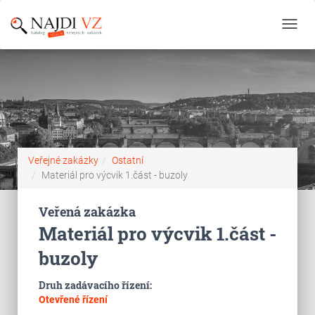
Toggl
navig
Veřejné zakázky
Ostatní
Materiál pro výcvik 1.část - buzoly
Veřená zakázka
Materiál pro výcvik 1.část -
buzoly
Druh zadávacího řízení:
Otevřené řízení