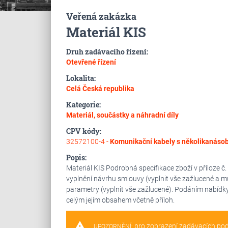
Veřená zakázka
Materiál KIS
Druh zadávacího řízení:
Otevřené řízení
Lokalita:
Celá Česká republika
Kategorie:
Materiál, součástky a náhradní díly
CPV kódy:
32572100-4 -
Komunikační kabely s několikanáso
Popis:
Materiál KIS Podrobná specifikace zboží v příloze 
vyplnění návrhu smlouvy (vyplnit vše zažlucené a mu
parametry (vyplnit vše zažlucené). Podáním nabídk
celým jejím obsahem včetně příloh.
warning
pro zobrazení zadávacích po
UPOZORNĚNÍ: