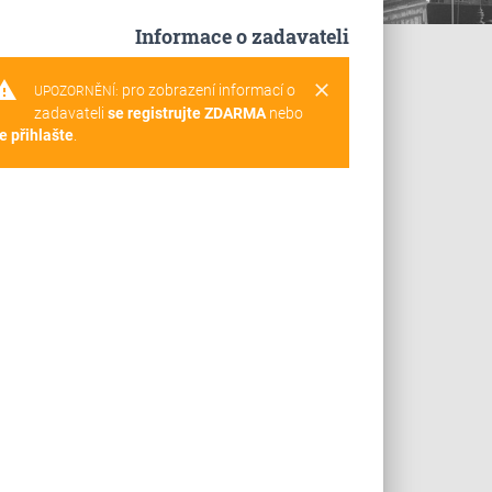
Informace o zadavateli
rning
clear
pro zobrazení informací o
UPOZORNĚNÍ:
zadavateli
se registrujte ZDARMA
nebo
e přihlašte
.