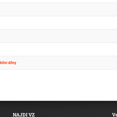
ilní dílny
NAJDI VZ
V