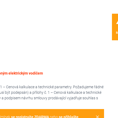
wa
s
bným elektrickým vodičem
č. 1 – Cenová kalkulace a technické parametry. Požadujeme řádné
sí být podepsán) a přílohy č. 1 – Cenová kalkulace a technické
y a podpisem návrhu smlouvy prodávající vyjadřuje souhlas s
clear
dmínek
se registrujte ZDARMA
nebo
se přihlašte
.