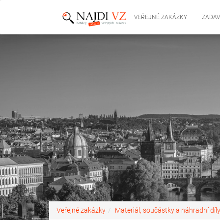
VEŘEJNÉ ZAKÁZKY
ZADAV
Veřejné zakázky
Materiál, součástky a náhradní díl