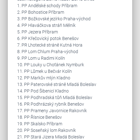
1. PP Andělské schody Příbram
2. PP Bohostice Příbram
3. PP Božkovské jezírko Praha-východ
4. PP Hlaváčkova stráň Mělník
5. PP Jezera Příbram
6. PP Křečovický potok Benešov
7. PR Lhotecké stráně Kutná Hora
8. PP Lom Chlum Praha-východ
9. PP Lom u Radimi Kolín
10. PP Louky u Choťánek Nymburk
11. PP Lůmek u Bečvár Kolín
12. PP Markův mlýn Kladno
13. PP Paterovské stráně Mladá Boleslav
14. PP Pod Šibenicí Kladno
15. PP Podhradská tůň Mladá Boleslav
16. PR Podhrázský rybník Benešov
17. PP Prameny Javornice Rakovník
18. PP Řísnice Benešov
19. PP Skalsko Příbram
20. PP Soseňský lom Rakovník
21. PP Stará Jizera Mladá Boleslav