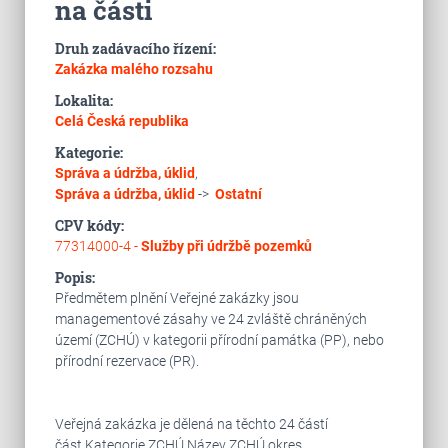
na části
Druh zadávacího řízení:
Zakázka malého rozsahu
Lokalita:
Celá Česká republika
Kategorie:
Správa a údržba, úklid
,
Správa a údržba, úklid
->
Ostatní
CPV kódy:
77314000-4 -
Služby při údržbě pozemků
Popis:
Předmětem plnění Veřejné zakázky jsou
managementové zásahy ve 24 zvláště chráněných
území (ZCHÚ) v kategorii přírodní památka (PP), nebo
přírodní rezervace (PR).
Veřejná zakázka je dělená na těchto 24 částí
část Kategorie ZCHÚ Název ZCHÚ okres