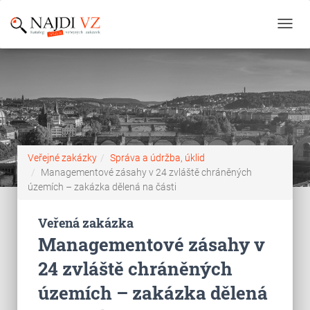
Toggl
navig
Veřejné zakázky
Správa a údržba, úklid
Managementové zásahy v 24 zvláště chráněných
územích – zakázka dělená na části
Veřená zakázka
Managementové zásahy v
24 zvláště chráněných
územích – zakázka dělená