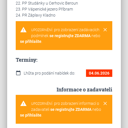
22. PP Studánky u Cerhovic Beroun
23. PP Vápenické jezero Příbram
24. PR Záplavy Kladno
warning
clear
pro zobrazení zadávacích
UPOZORNĚNÍ:
podmínek
se registrujte ZDARMA
nebo
se přihlašte
.
Termíny:
calendar_today
Lhůta pro podání nabídek do:
04.06.2026
Informace o zadavateli
warning
clear
pro zobrazení informací o
UPOZORNĚNÍ:
zadavateli
se registrujte ZDARMA
nebo
se přihlašte
.