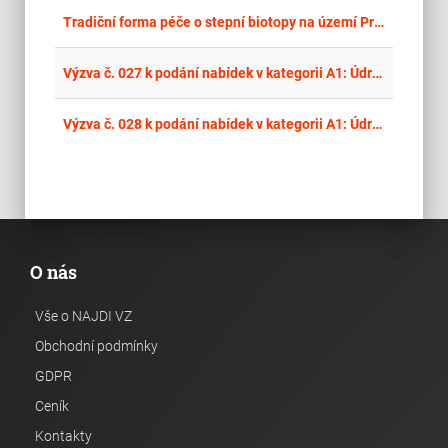
place
Cel
Tradiční forma péče o stepní biotopy na území Prahy v letech 2026 - 2027
place
Cel
Výzva č. 027 k podání nabídek v kategorii A1: Údržba HOZ Lanškroun
place
Cel
Výzva č. 028 k podání nabídek v kategorii A1: Údržba HOZ Táborsko
O nás
Vše o NAJDI VZ
Obchodní podmínky
GDPR
Ceník
Kontakty