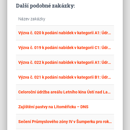
Další podobné zakázky:
Název zakázky
place
Cel
Výzva č. 020 k podání nabídek v kategorii A1: Údržba HOZ Sokoleč
place
Cel
Výzva č. 019 k podání nabídek v kategorii C1: Údržba HOZ Roudné
place
Cel
Výzva č. 022 k podání nabídek v kategorii A1: Údržba HOZ Vysočany
place
Cel
Výzva č. 021 k podání nabídek v kategorii B1: Údržba HOZ Spojil I
place
Cel
Celoroční údržba areálu Letního kina Ústí nad Labem
place
Cel
Zajištění pastvy na Litoměřicku – DNS
place
Cel
Sečení Průmyslového zóny IV v Šumperku pro rok 2026