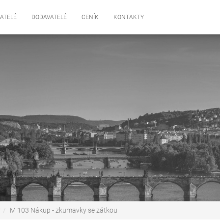
ATELÉ
DODAVATELÉ
CENÍK
KONTAKTY
y
M 103 Nákup - zkumavky se zátkou