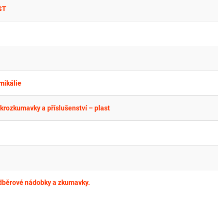
ST
mikálie
krozkumavky a příslušenství – plast
odběrové nádobky a zkumavky.