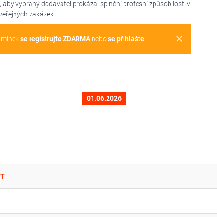
aby vybraný dodavatel prokázal splnění profesní způsobilosti v
veřejných zakázek.
clear
dmínek
se registrujte ZDARMA
nebo
se přihlašte
.
01.06.2026
ST