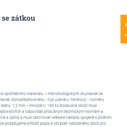
se zátkou
wa
s
ho spotřebního materiálu – mikrobiologických zkumavek se
vek: borosilikátové sklo, • typ uzávěru: hliníkový, • rozměry
stěny: 1,2 mm, • množství: 150 ks Dodávané zboží musí
 laboratořích a odpovídat příslušným technickým normám a
ná a úplná a musí zahrnovat veškeré náklady spojené s plněním
ce požadujeme přiložit popis a obrázek nabízeného zboží pro