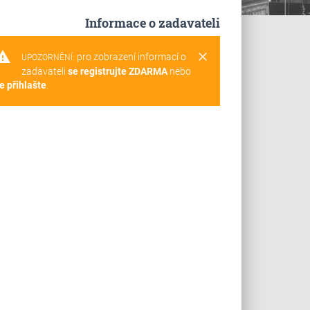
Informace o zadavateli
rning
clear
pro zobrazení informací o
UPOZORNĚNÍ:
zadavateli
se registrujte ZDARMA
nebo
e přihlašte
.