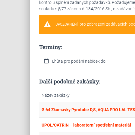
kontrolu splnění zadaných požadavků. Požadujeme, 
souladu s § 77 zákona č. 134/2016 Sb., o zadávání 
warning
pro zobrazení zadávacích po
UPOZORNĚNÍ:
Termíny:
calendar_today
Lhůta pro podání nabídek do:
Další podobné zakázky:
Název zakázky
G 64 Zkumavky Pyrotube D,S, AQUA PRO LAL TE
UPOL/CATRIN – laboratorní spotřební materiál