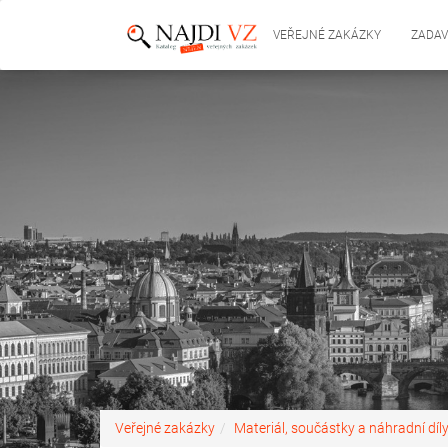
VEŘEJNÉ ZAKÁZKY
ZADAV
Veřejné zakázky
Materiál, součástky a náhradní díl