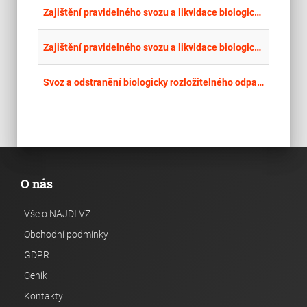
place
Cel
Zajištění pravidelného svozu a likvidace biologicky rozložitelného odpadu z kuchyně a stravovny Litomyšlské nemocnice
place
Cel
Zajištění pravidelného svozu a likvidace biologicky rozložitelného odpadu z kuchyně a stravovny Chrudimské nemocnice
place
Cel
Svoz a odstranění biologicky rozložitelného odpadu.
O nás
Vše o NAJDI VZ
Obchodní podmínky
GDPR
Ceník
Kontakty