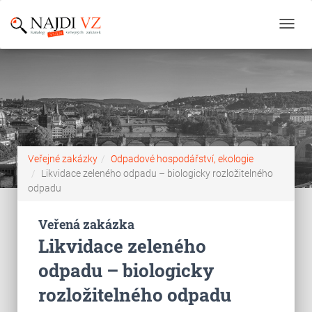
Toggl
navig
Veřejné zakázky
Odpadové hospodářství, ekologie
Likvidace zeleného odpadu – biologicky rozložitelného
odpadu
Veřená zakázka
Likvidace zeleného
odpadu – biologicky
rozložitelného odpadu