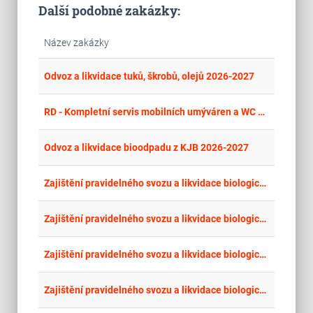
Další podobné zakázky:
Název zakázky
place
Cel
Odvoz a likvidace tuků, škrobů, olejů 2026-2027
place
Cel
RD - Kompletní servis mobilních umýváren a WC v letech 2026 - 2027
place
Cel
Odvoz a likvidace bioodpadu z KJB 2026-2027
place
Cel
Zajištění pravidelného svozu a likvidace biologicky rozložitelného odpadu z kuchyně a stravovny Chrudimské nemocnice
place
Cel
Zajištění pravidelného svozu a likvidace biologicky rozložitelného odpadu z kuchyně a stravovny Svitavské nemocnice
place
Cel
Zajištění pravidelného svozu a likvidace biologicky rozložitelného odpadu z kuchyně a stravovny Pardubické nemocnice
place
Cel
Zajištění pravidelného svozu a likvidace biologicky rozložitelného odpadu z kuchyně a stravovny Orlickoústecké nemocnice