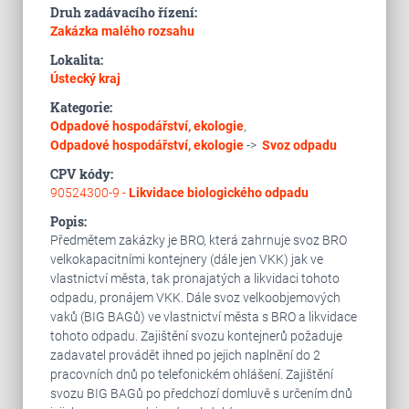
Druh zadávacího řízení:
Zakázka malého rozsahu
Lokalita:
Ústecký kraj
Kategorie:
Odpadové hospodářství, ekologie
,
Odpadové hospodářství, ekologie
->
Svoz odpadu
CPV kódy:
90524300-9 -
Likvidace biologického odpadu
Popis:
Předmětem zakázky je BRO, která zahrnuje svoz BRO
velkokapacitními kontejnery (dále jen VKK) jak ve
vlastnictví města, tak pronajatých a likvidaci tohoto
odpadu, pronájem VKK. Dále svoz velkoobjemových
vaků (BIG BAGů) ve vlastnictví města s BRO a likvidace
tohoto odpadu. Zajištění svozu kontejnerů požaduje
zadavatel provádět ihned po jejich naplnění do 2
pracovních dnů po telefonickém ohlášení. Zajištění
svozu BIG BAGů po předchozí domluvě s určením dnů