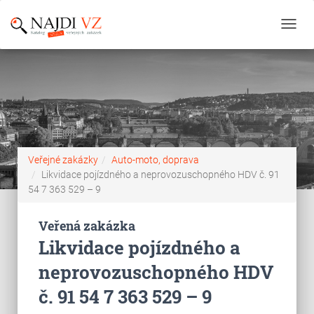
Toggl
navig
Veřejné zakázky
Auto-moto, doprava
Likvidace pojízdného a neprovozuschopného HDV č. 91
54 7 363 529 – 9
Veřená zakázka
Likvidace pojízdného a
neprovozuschopného HDV
č. 91 54 7 363 529 – 9