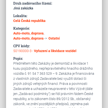
Druh zadávacího řízení:
Jiná zakázka
Lokalita:
Celá Česká republika
Kategorie:
Auto-moto, doprava
,
Auto-moto, doprava
->
Ostatní
CPV kódy:
50190000-3 -
Vyřazení a likvidace vozidel
Popis:
Předmětem této Zakázky je demontáž a likvidace 1
kusu pojízdného, nepřepravitelného hnacího drážního
vozidla č. 91 54 7 363 529 – 9. Zakázka je financována
z vlastních zdrojů Zadavatele bez využití dotací či
jiných zdrojů veřejných financí. Práva a povinnosti
Zadavatele a uchazeče neupravené v této Výzvě (dále
jen „Zadávací podmínky“) se řídí právním řádem České
republiky, a to zákonem číslo 89/2012 Sb., občanský
zákoník, ve znění pozdějších předpisů, zejména pak