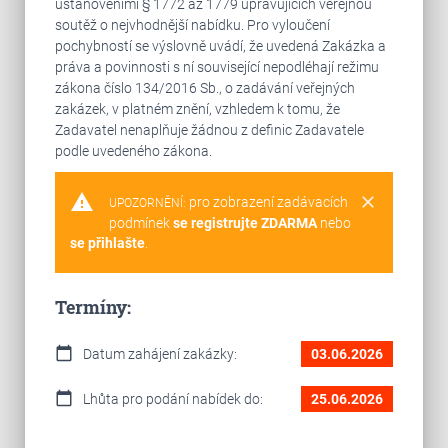
ustanoveními § 1772 až 1779 upravujících veřejnou
soutěž o nejvhodnější nabídku. Pro vyloučení
pochybností se výslovně uvádí, že uvedená Zakázka a
práva a povinnosti s ní související nepodléhají režimu
zákona číslo 134/2016 Sb., o zadávání veřejných
zakázek, v platném znění, vzhledem k tomu, že
Zadavatel nenaplňuje žádnou z definic Zadavatele
podle uvedeného zákona.
warning
clear
pro zobrazení zadávacích
UPOZORNĚNÍ:
podmínek
se registrujte ZDARMA
nebo
se přihlašte
.
Termíny:
calendar_today
Datum zahájení zakázky:
03.06.2026
calendar_today
Lhůta pro podání nabídek do:
25.06.2026