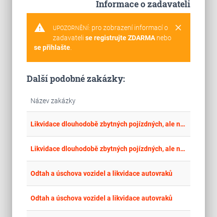
Informace o zadavateli
warning
clear
pro zobrazení informací o
UPOZORNĚNÍ:
zadavateli
se registrujte ZDARMA
nebo
se přihlašte
.
Další podobné zakázky:
Název zakázky
place
Hla
Likvidace dlouhodobě zbytných pojízdných, ale neprovozuschopných nákladních vozů v počtu 1000 ks.
place
Cel
Likvidace dlouhodobě zbytných pojízdných, ale neprovozuschopných nákladních vozů v počtu 1000 ks - druhá vlna
place
Hla
Odtah a úschova vozidel a likvidace autovraků
place
Lib
Odtah a úschova vozidel a likvidace autovraků