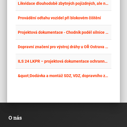
place
Cel
Likvidace dlouhodobě zbytných pojízdných, ale neprovozuschopných nákladních vozů v počtu 325 kusů
place
Cel
Provádění odtahu vozidel při blokovém čištění
place
Hla
Projektová dokumentace - Chodník podél silnice II/470 ul. Orlovská, Rychvald
place
Cel
Dopravní značení pro výstroj dráhy u OŘ Ostrava 2026-2028
place
Cel
ILS 24 LKPR – projektová dokumentace ochranných pásem
place
Hla
&quot;Dodávka a montáž SDZ, VDZ, dopravního zařízení a označení ulic pro město Suchdol nad Lužnicí&quot;
O nás