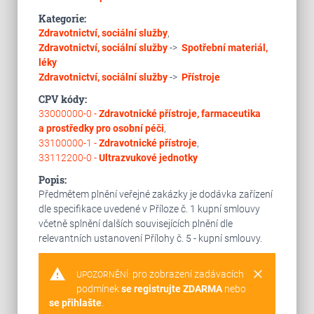
Kategorie:
Zdravotnictví, sociální služby
,
Zdravotnictví, sociální služby
->
Spotřební materiál,
léky
Zdravotnictví, sociální služby
->
Přístroje
CPV kódy:
33000000-0 -
Zdravotnické přístroje, farmaceutika
a prostředky pro osobní péči
,
33100000-1 -
Zdravotnické přístroje
,
33112200-0 -
Ultrazvukové jednotky
Popis:
Předmětem plnění veřejné zakázky je dodávka zařízení
dle specifikace uvedené v Příloze č. 1 kupní smlouvy
včetně splnění dalších souvisejících plnění dle
relevantních ustanovení Přílohy č. 5 - kupní smlouvy.
warning
clear
pro zobrazení zadávacích
UPOZORNĚNÍ:
podmínek
se registrujte ZDARMA
nebo
se přihlašte
.