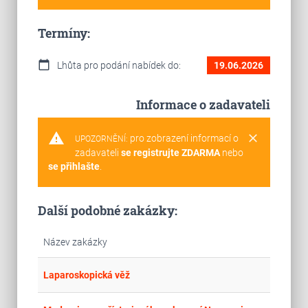
Termíny:
calendar_today
Lhůta pro podání nabídek do:
19.06.2026
Informace o zadavateli
warning
clear
pro zobrazení informací o
UPOZORNĚNÍ:
zadavateli
se registrujte ZDARMA
nebo
se přihlašte
.
Další podobné zakázky:
Název zakázky
place
Jih
Laparoskopická věž