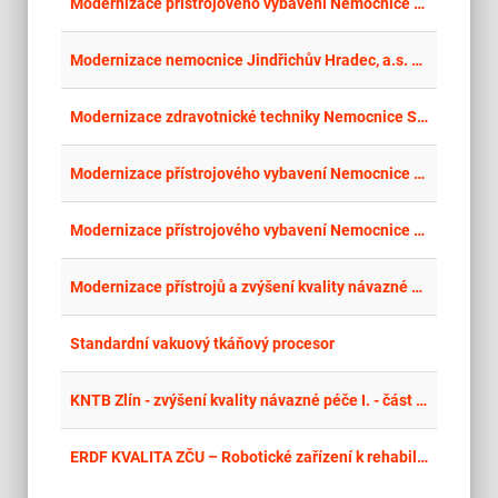
place
Jih
Modernizace přístrojového vybavení Nemocnice Písek, a.s.
place
Jih
Modernizace nemocnice Jindřichův Hradec, a.s. – zdravotnické přístroje
place
Jih
Modernizace zdravotnické techniky Nemocnice Strakonice, a.s.
place
Jih
Modernizace přístrojového vybavení Nemocnice Písek, a.s.
place
Jih
Modernizace přístrojového vybavení Nemocnice Písek, a.s. – ULTRAZVUKOVÁ SONDA
place
Jih
Modernizace přístrojů a zvýšení kvality návazné péče v Nemocnici Prachatice, a.s. – II
place
Lib
Standardní vakuový tkáňový procesor
place
Cel
KNTB Zlín - zvýšení kvality návazné péče I. - část 5 - přístroje ultrazvukové
place
Cel
ERDF KVALITA ZČU – Robotické zařízení k rehabilitaci horních končetin po CMP a traumatech CNS (2026)