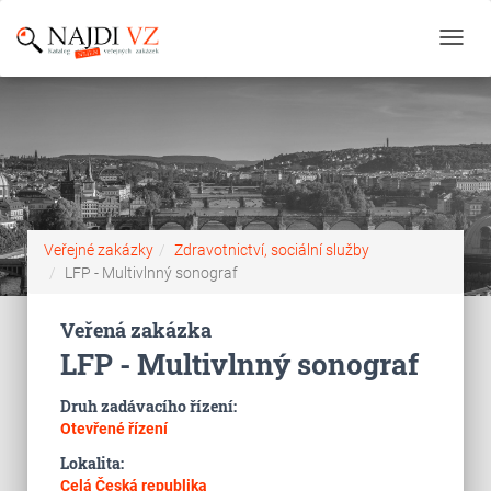
Toggl
navig
Veřejné zakázky
Zdravotnictví, sociální služby
LFP - Multivlnný sonograf
Veřená zakázka
LFP - Multivlnný sonograf
Druh zadávacího řízení:
Otevřené řízení
Lokalita:
Celá Česká republika