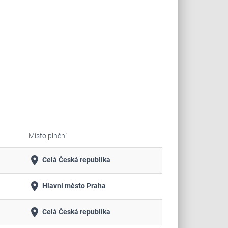
Místo plnění
place
Celá Česká republika
place
Hlavní město Praha
place
Celá Česká republika