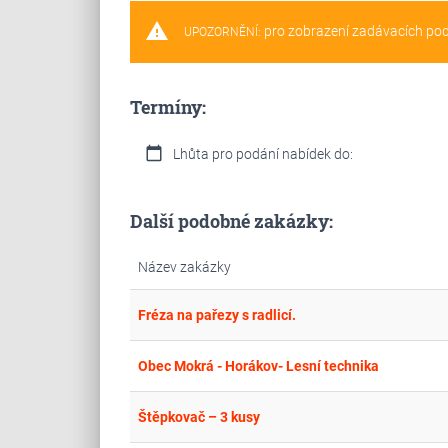
warning
pro zobrazení zadávacích po
UPOZORNĚNÍ:
Termíny:
calendar_today
Lhůta pro podání nabídek do:
Další podobné zakázky:
Název zakázky
Fréza na pařezy s radlicí.
Obec Mokrá - Horákov- Lesní technika
Štěpkovač – 3 kusy