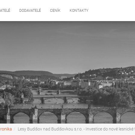
ATELÉ
DODAVATELÉ
CENÍK
KONTAKTY
tronika
Lesy Budišov nad Budišovkou s.r.o. - Investice do nové lesnické