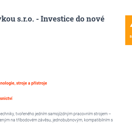
ou s.r.o. - Investice do nové
wa
s
nologie, stroje a přístroje
snictví
techniky, tvořeného jedním samojízdným pracovním strojem –
eným na tříbodovém závěsu, jednobubnovým, kompatibilním s