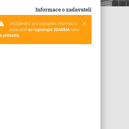
Informace o zadavateli
rning
clear
pro zobrazení informací o
UPOZORNĚNÍ:
zadavateli
se registrujte ZDARMA
nebo
e přihlašte
.