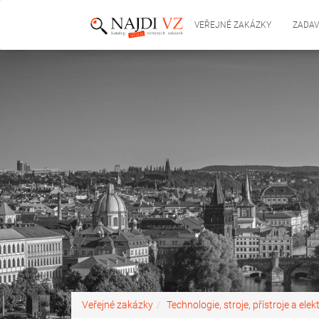
VEŘEJNÉ ZAKÁZKY
ZADAV
Veřejné zakázky
Technologie, stroje, přístroje a elek