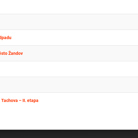
odpadu
město Žandov
 Tachova – II. etapa