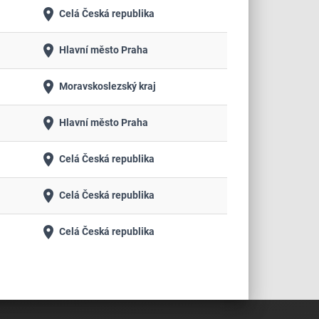
place
Celá Česká republika
place
Hlavní město Praha
place
Moravskoslezský kraj
place
Hlavní město Praha
place
Celá Česká republika
place
Celá Česká republika
place
Celá Česká republika