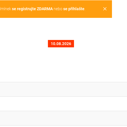
clear
dmínek
se registrujte ZDARMA
nebo
se přihlašte
.
10.08.2026