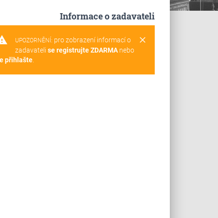
Informace o zadavateli
rning
clear
pro zobrazení informací o
UPOZORNĚNÍ:
zadavateli
se registrujte ZDARMA
nebo
e přihlašte
.