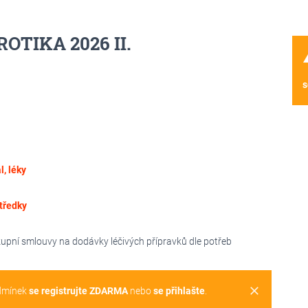
ROTIKA 2026 II.
wa
s
, léky
tředky
upní smlouvy na dodávky léčivých přípravků dle potřeb
clear
dmínek
se registrujte ZDARMA
nebo
se přihlašte
.