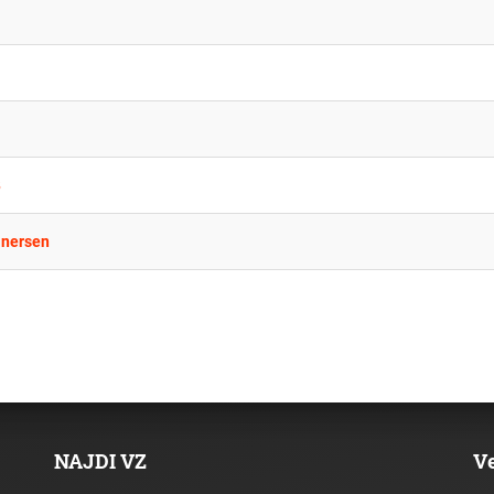
B
inersen
NAJDI VZ
V