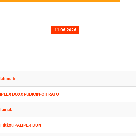
11.06.2026
odalumab
 KOMPLEX DOXORUBICIN-CITRÁTU
pilumab
u látkou PALIPERIDON