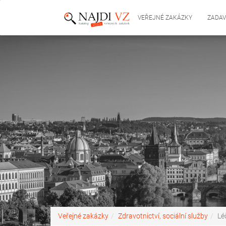
VEŘEJNÉ ZAKÁZKY
ZADAV
Veřejné zakázky
Zdravotnictví, sociální služby
Lé