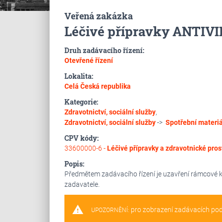
Veřená zakázka
Léčivé přípravky ANTIVI
Druh zadávacího řízení:
Otevřené řízení
Lokalita:
Celá Česká republika
Kategorie:
Zdravotnictví, sociální služby
,
Zdravotnictví, sociální služby
->
Spotřební materiál
CPV kódy:
33600000-6 -
Léčivé přípravky a zdravotnické pros
Popis:
Předmětem zadávacího řízení je uzavření rámcové k
zadavatele.
warning
pro zobrazení zadávacích po
UPOZORNĚNÍ: