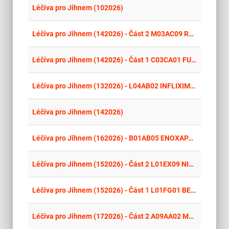
place
Cel
Léčiva pro Jihnem (102026)
place
Cel
Léčiva pro Jihnem (142026) - Část 2 M03AC09 ROKURONIUM-BROMID
place
Cel
Léčiva pro Jihnem (142026) - Část 1 C03CA01 FUROSEMID cesta podání intravenózní, koncentrace 10mg/ml
place
Cel
Léčiva pro Jihnem (132026) - L04AB02 INFLIXIMAB, cesta podání intravenózní podání
place
Cel
Léčiva pro Jihnem (142026)
place
Cel
Léčiva pro Jihnem (162026) - B01AB05 ENOXAPARIN - Clexane; pro veřejnou část nemocniční lékárny
place
Cel
Léčiva pro Jihnem (152026) - Část 2 L01EX09 NINTEDANIB
place
Cel
Léčiva pro Jihnem (152026) - Část 1 L01FG01 BEVACIZUMAB
place
Cel
Léčiva pro Jihnem (172026) - Část 2 A09AA02 MULTIENZYMOVÉ PŘÍPRAVKY - PANCREOLAN FORTE