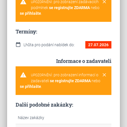
warning
clear
pro zobrazení zadávacích
UPOZORNĚNÍ:
podmínek
se registrujte ZDARMA
nebo
se přihlašte
.
Termíny:
calendar_today
Lhůta pro podání nabídek do:
27.07.2026
Informace o zadavateli
warning
clear
pro zobrazení informací o
UPOZORNĚNÍ:
zadavateli
se registrujte ZDARMA
nebo
se přihlašte
.
Další podobné zakázky:
Název zakázky