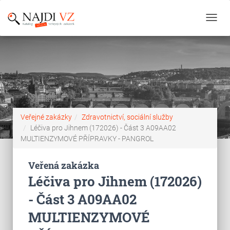
Toggl
navig
Veřejné zakázky
Zdravotnictví, sociální služby
Léčiva pro Jihnem (172026) - Část 3 A09AA02
MULTIENZYMOVÉ PŘÍPRAVKY - PANGROL
Veřená zakázka
Léčiva pro Jihnem (172026)
- Část 3 A09AA02
MULTIENZYMOVÉ