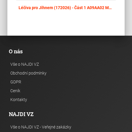
place
Cel
Léčiva pro Jihnem (172026) - Část 1 A09AA02 MULTIENZYMOVÉ PŘÍPRAVKY - KREON
O nás
Vše o NAJDI VZ
Obchodní podmínky
GDPR
Ceník
Kontakty
NAJDI VZ
Vše o NAJDI VZ - Veřejné zakázky