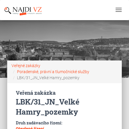
Toggl
navig
Veřejné zakázky
Poradenské, právní a tlumočnické služby
LBK/31_JN_Velké Hamry_pozemky
Veřená zakázka
LBK/31_JN_Velké
Hamry_pozemky
Druh zadávacího řízení:
Otevřené řízení