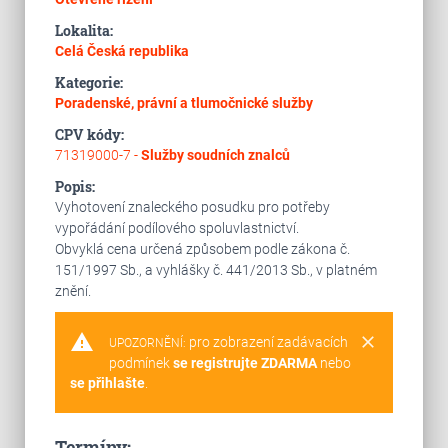
Lokalita:
Celá Česká republika
Kategorie:
Poradenské, právní a tlumočnické služby
CPV kódy:
71319000-7 -
Služby soudních znalců
Popis:
Vyhotovení znaleckého posudku pro potřeby
vypořádání podílového spoluvlastnictví.
Obvyklá cena určená způsobem podle zákona č.
151/1997 Sb., a vyhlášky č. 441/2013 Sb., v platném
znění.
warning
clear
pro zobrazení zadávacích
UPOZORNĚNÍ:
podmínek
se registrujte ZDARMA
nebo
se přihlašte
.
Termíny: