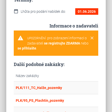
calendar_today
Lhůta pro podání nabídek do:
01.06.2026
Informace o zadavateli
warning
clear
pro zobrazení informací o
UPOZORNĚNÍ:
zadavateli
se registrujte ZDARMA
nebo
se přihlašte
.
Další podobné zakázky:
Název zakázky
place
Cel
PLK/111_TC_Halže_pozemky
place
Cel
PLK/95_PS_Plachtín_pozemky