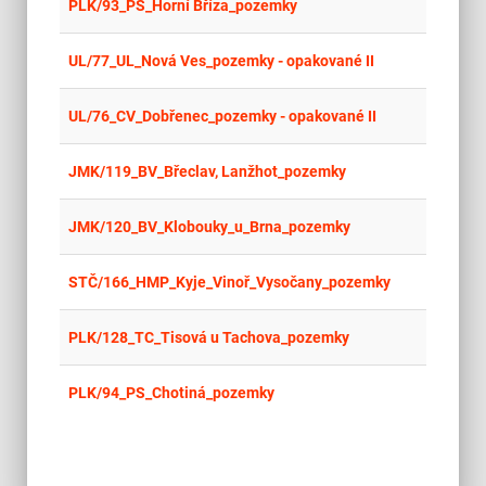
place
Cel
PLK/93_PS_Horní Bříza_pozemky
place
Cel
UL/77_UL_Nová Ves_pozemky - opakované II
place
Cel
UL/76_CV_Dobřenec_pozemky - opakované II
place
Cel
JMK/119_BV_Břeclav, Lanžhot_pozemky
place
Cel
JMK/120_BV_Klobouky_u_Brna_pozemky
place
Cel
STČ/166_HMP_Kyje_Vinoř_Vysočany_pozemky
place
Cel
PLK/128_TC_Tisová u Tachova_pozemky
place
Cel
PLK/94_PS_Chotiná_pozemky