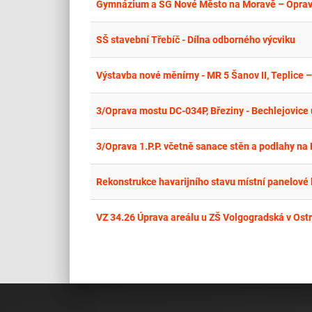
Gymnázium a SG Nové Město na Moravě – Oprav
SŠ stavební Třebíč - Dílna odborného výcviku
Výstavba nové měnírny - MR 5 Šanov II, Teplice –
3/Oprava mostu DC-034P, Březiny - Bechlejovice 
3/Oprava 1.P.P. včetně sanace stěn a podlahy na 
Rekonstrukce havarijního stavu místní panelové 
VZ 34.26 Úprava areálu u ZŠ Volgogradská v Ost