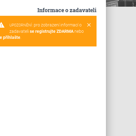
Informace o zadavateli
rning
clear
pro zobrazení informací o
UPOZORNĚNÍ:
zadavateli
se registrujte ZDARMA
nebo
e přihlašte
.