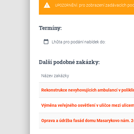
warning
pro zobrazení zadávacích po
UPOZORNĚNÍ:
Termíny:
calendar_today
Lhůta pro podání nabídek do:
Další podobné zakázky:
Název zakázky
Rekonstrukce nevyhovujících ambulancí v polikli
Výměna veřejného osvětlení v uličce mezi ulicemi
Oprava a údržba fasád domu Masarykovo nám. 24