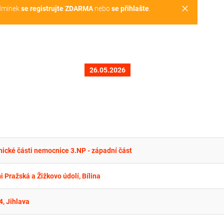
clear
dmínek
se registrujte ZDARMA
nebo
se přihlašte
.
26.05.2026
nické části nemocnice 3.NP - západní část
 Pražská a Žižkovo údolí, Bílina
, Jihlava