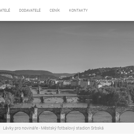
ATELÉ
DODAVATELÉ
CENÍK
KONTAKTY
Lávky pro novináře - Městský fotbalový stadion Srbská