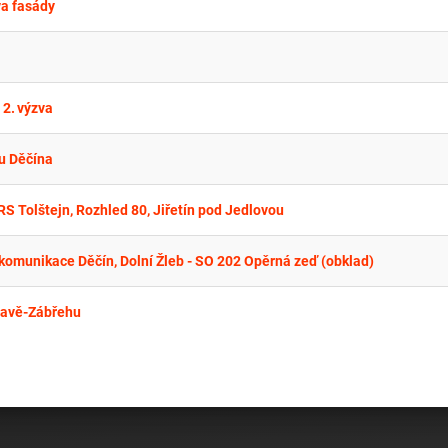
a fasády
 2. výzva
u Děčína
RS Tolštejn, Rozhled 80, Jiřetín pod Jedlovou
komunikace Děčín, Dolní Žleb - SO 202 Opěrná zeď (obklad)
ravě-Zábřehu