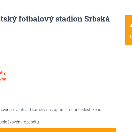
tský fotbalový stadion Srbská
wa
s
vby
vby
 novináře a ofsajd kamery na západní tribuně Městského
 položkovém rozpočtu.