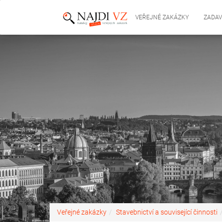
VEŘEJNÉ ZAKÁZKY
ZADAV
Veřejné zakázky
Stavebnictví a související činnosti