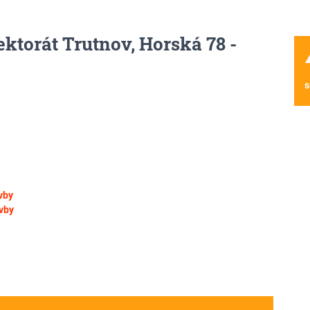
ktorát Trutnov, Horská 78 -
wa
s
vby
vby