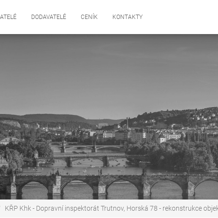
ATELÉ
DODAVATELÉ
CENÍK
KONTAKTY
KŘP Khk - Dopravní inspektorát Trutnov, Horská 78 - rekonstrukce obje