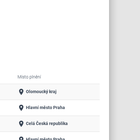
Místo plnění
place
Olomoucký kraj
place
Hlavní město Praha
place
Celá Česká republika
place
Hlavní město Praha