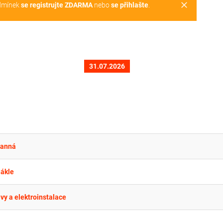
clear
dmínek
se registrujte ZDARMA
nebo
se přihlašte
.
31.07.2026
ranná
Nákle
vy a elektroinstalace