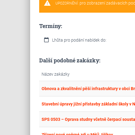
warning
pro zobrazení zadávacích po
UPOZORNĚNÍ:
Termíny:
calendar_today
Lhůta pro podání nabídek do:
Další podobné zakázky:
Název zakázky
Obnova a zkvalitnění pěší infrastruktury v obci B
Stavební úpravy jižní přístavby základní školy v 
SPS 0503 – Oprava studny včetně čerpací sousta
Zřízení nové opěrné zdi u MěÚ Jiříkov