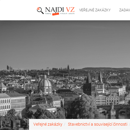
VEŘEJNÉ ZAKÁZKY
ZADAV
Veřejné zakázky
Stavebnictví a související činnosti