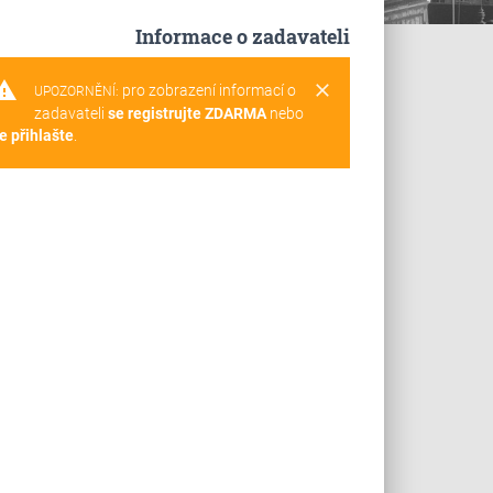
Informace o zadavateli
rning
clear
pro zobrazení informací o
UPOZORNĚNÍ:
zadavateli
se registrujte ZDARMA
nebo
e přihlašte
.